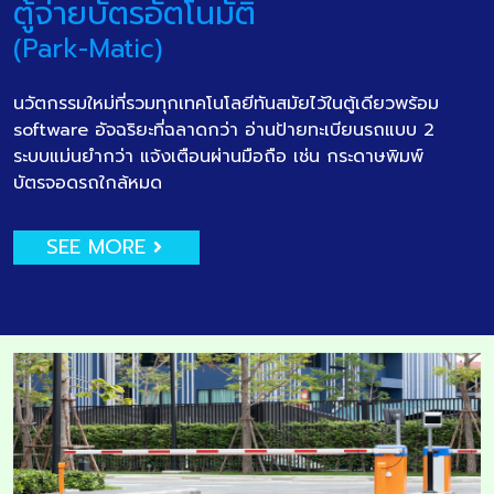
ตู้จ่ายบัตรอัตโนมัติ
(Park-Matic)
นวัตกรรมใหม่ที่รวมทุกเทคโนโลยีทันสมัยไว้ในตู้เดียวพร้อม
software อัจฉริยะที่ฉลาดกว่า อ่านป้ายทะเบียนรถแบบ 2
ระบบแม่นยำกว่า แจ้งเตือนผ่านมือถือ เช่น กระดาษพิมพ์
บัตรจอดรถใกล้หมด
SEE MORE