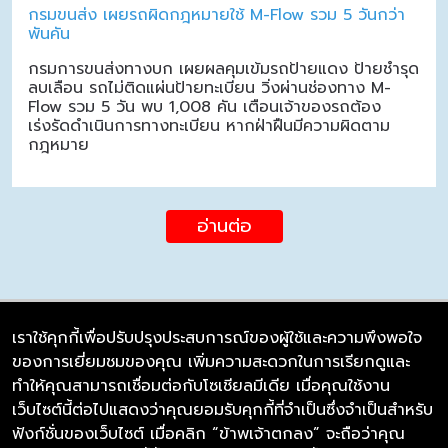
กรมขนส่ง เผยรถผิดกฎหมายใช้ M-Flow รวม 5 วันกว่า
พันคัน
กรมการขนส่งทางบก เผยผลคุมเข้มรถป้ายแดง ป้ายชำรุด
ลบเลือน รถไม่ติดแผ่นป้ายทะเบียน วิ่งผ่านช่องทาง M-
Flow รวม 5 วัน พบ 1,008 คัน เตือนเจ้าของรถต้อง
เร่งรัดดำเนินการทางทะเบียน หากฝ่าฝืนมีความผิดตาม
กฎหมาย
อ่านต่อ
เราใช้คุกกี้เพื่อปรับปรุงประสบการณ์ของผู้ใช้และความพึงพอใจ
ของการเยี่ยมชมของคุณ เพิ่มความสะดวกในการเรียกดูและ
บริษัท ซิมลิงค์ จำกัด
ทำให้คุณสามารถเชื่อมต่อกับโซเชียลมีเดีย เมื่อคุณใช้งาน
98/226 Bangrakyai-Baanmai Road,
เว็บไซต์นี้ต่อไปแสดงว่าคุณยอมรับคุกกี้ที่จำเป็นซึ่งจำเป็นสำหรับ
Bangyai, Nonthaburi 11140
ฟังก์ชั่นของเว็บไซต์ เมื่อคลิก “ข้าพเจ้าตกลง” จะถือว่าคุณ