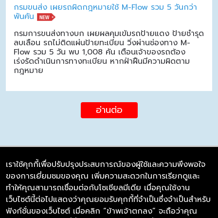
กรมขนส่ง เผยรถผิดกฎหมายใช้ M-Flow รวม 5 วันกว่า
พันคัน
กรมการขนส่งทางบก เผยผลคุมเข้มรถป้ายแดง ป้ายชำรุด
ลบเลือน รถไม่ติดแผ่นป้ายทะเบียน วิ่งผ่านช่องทาง M-
Flow รวม 5 วัน พบ 1,008 คัน เตือนเจ้าของรถต้อง
เร่งรัดดำเนินการทางทะเบียน หากฝ่าฝืนมีความผิดตาม
กฎหมาย
อ่านต่อ
เราใช้คุกกี้เพื่อปรับปรุงประสบการณ์ของผู้ใช้และความพึงพอใจ
ของการเยี่ยมชมของคุณ เพิ่มความสะดวกในการเรียกดูและ
บริษัท ซิมลิงค์ จำกัด
ทำให้คุณสามารถเชื่อมต่อกับโซเชียลมีเดีย เมื่อคุณใช้งาน
98/226 Bangrakyai-Baanmai Road,
เว็บไซต์นี้ต่อไปแสดงว่าคุณยอมรับคุกกี้ที่จำเป็นซึ่งจำเป็นสำหรับ
Bangyai, Nonthaburi 11140
ฟังก์ชั่นของเว็บไซต์ เมื่อคลิก “ข้าพเจ้าตกลง” จะถือว่าคุณ