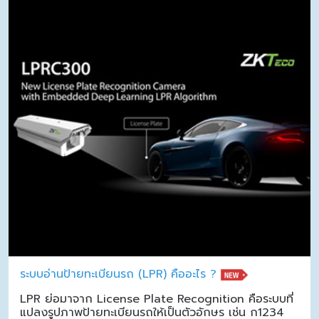
ระบบอ่านป้ายทะเบียนรถ (LPR) คืออะไร ?
LPR ย่อมาจาก License Plate Recognition คือระบบที่
แปลงรูปภาพป้ายทะเบียนรถให้เป็นตัวอักษร เช่น ก1234