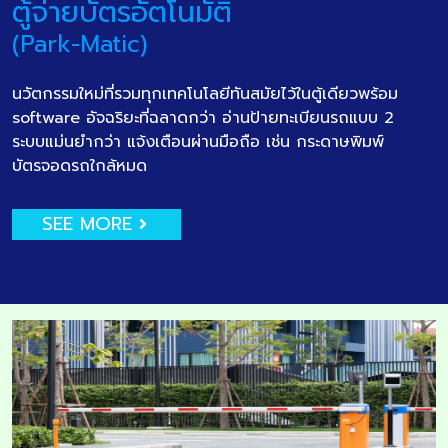
ตู้จ่ายบัตรอัตโนมัติ
(Park-Matic)
นวัตกรรมใหม่ที่รวมทุกเทคโนโลยีทันสมัยไว้ในตู้เดียวพร้อม
software อัจฉริยะที่ฉลาดกว่า อ่านป้ายทะเบียนรถแบบ 2
ระบบแม่นยำกว่า แจ้งเตือนผ่านมือถือ เช่น กระดาษพิมพ์
บัตรจอดรถใกล้หมด
SEE MORE