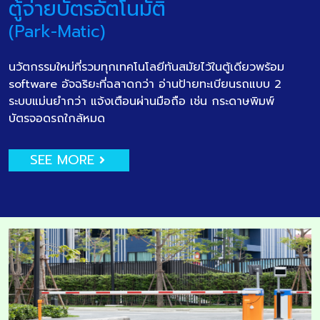
ตู้จ่ายบัตรอัตโนมัติ
(Park-Matic)
นวัตกรรมใหม่ที่รวมทุกเทคโนโลยีทันสมัยไว้ในตู้เดียวพร้อม
software อัจฉริยะที่ฉลาดกว่า อ่านป้ายทะเบียนรถแบบ 2
ระบบแม่นยำกว่า แจ้งเตือนผ่านมือถือ เช่น กระดาษพิมพ์
บัตรจอดรถใกล้หมด
SEE MORE