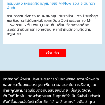
กรมขนส่ง เผยรถผิดกฎหมายใช้ M-Flow รวม 5 วันกว่า
พันคัน
กรมการขนส่งทางบก เผยผลคุมเข้มรถป้ายแดง ป้ายชำรุด
ลบเลือน รถไม่ติดแผ่นป้ายทะเบียน วิ่งผ่านช่องทาง M-
Flow รวม 5 วัน พบ 1,008 คัน เตือนเจ้าของรถต้อง
เร่งรัดดำเนินการทางทะเบียน หากฝ่าฝืนมีความผิดตาม
กฎหมาย
อ่านต่อ
เราใช้คุกกี้เพื่อปรับปรุงประสบการณ์ของผู้ใช้และความพึงพอใจ
ของการเยี่ยมชมของคุณ เพิ่มความสะดวกในการเรียกดูและ
บริษัท ซิมลิงค์ จำกัด
ทำให้คุณสามารถเชื่อมต่อกับโซเชียลมีเดีย เมื่อคุณใช้งาน
98/226 Bangrakyai-Baanmai Road,
เว็บไซต์นี้ต่อไปแสดงว่าคุณยอมรับคุกกี้ที่จำเป็นซึ่งจำเป็นสำหรับ
Bangyai, Nonthaburi 11140
ฟังก์ชั่นของเว็บไซต์ เมื่อคลิก “ข้าพเจ้าตกลง” จะถือว่าคุณ