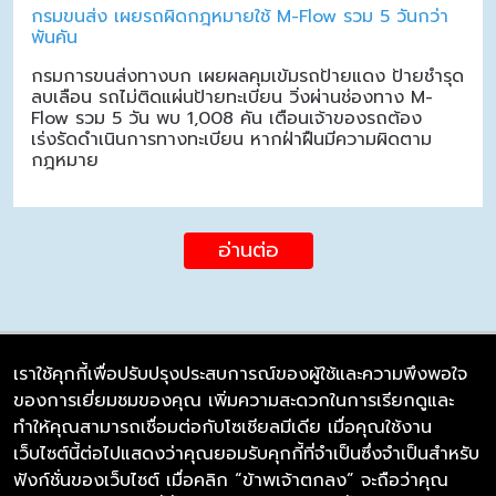
กรมขนส่ง เผยรถผิดกฎหมายใช้ M-Flow รวม 5 วันกว่า
พันคัน
กรมการขนส่งทางบก เผยผลคุมเข้มรถป้ายแดง ป้ายชำรุด
ลบเลือน รถไม่ติดแผ่นป้ายทะเบียน วิ่งผ่านช่องทาง M-
Flow รวม 5 วัน พบ 1,008 คัน เตือนเจ้าของรถต้อง
เร่งรัดดำเนินการทางทะเบียน หากฝ่าฝืนมีความผิดตาม
กฎหมาย
อ่านต่อ
เราใช้คุกกี้เพื่อปรับปรุงประสบการณ์ของผู้ใช้และความพึงพอใจ
ของการเยี่ยมชมของคุณ เพิ่มความสะดวกในการเรียกดูและ
บริษัท ซิมลิงค์ จำกัด
ทำให้คุณสามารถเชื่อมต่อกับโซเชียลมีเดีย เมื่อคุณใช้งาน
98/226 Bangrakyai-Baanmai Road,
เว็บไซต์นี้ต่อไปแสดงว่าคุณยอมรับคุกกี้ที่จำเป็นซึ่งจำเป็นสำหรับ
Bangyai, Nonthaburi 11140
ฟังก์ชั่นของเว็บไซต์ เมื่อคลิก “ข้าพเจ้าตกลง” จะถือว่าคุณ