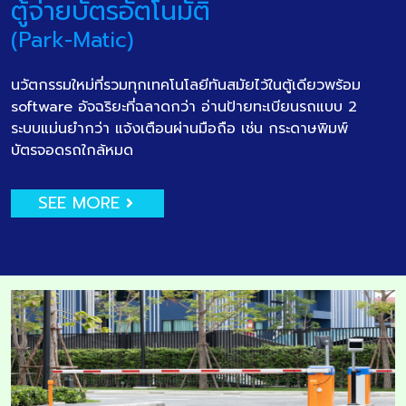
ตู้จ่ายบัตรอัตโนมัติ
(Park-Matic)
นวัตกรรมใหม่ที่รวมทุกเทคโนโลยีทันสมัยไว้ในตู้เดียวพร้อม
software อัจฉริยะที่ฉลาดกว่า อ่านป้ายทะเบียนรถแบบ 2
ระบบแม่นยำกว่า แจ้งเตือนผ่านมือถือ เช่น กระดาษพิมพ์
บัตรจอดรถใกล้หมด
SEE MORE