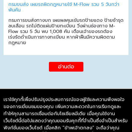
กรมขนส่ง เผยรถผิดกฎหมายใช้ M-Flow รวม 5 วันกว่า
พันคัน
กรมการขนส่งทางบก เผยผลคุมเข้มรถป้ายแดง ป้ายชำรุด
ลบเลือน รถไม่ติดแผ่นป้ายทะเบียน วิ่งผ่านช่องทาง M-
Flow รวม 5 วัน พบ 1,008 คัน เตือนเจ้าของรถต้อง
เร่งรัดดำเนินการทางทะเบียน หากฝ่าฝืนมีความผิดตาม
กฎหมาย
อ่านต่อ
เราใช้คุกกี้เพื่อปรับปรุงประสบการณ์ของผู้ใช้และความพึงพอใจ
ของการเยี่ยมชมของคุณ เพิ่มความสะดวกในการเรียกดูและ
บริษัท ซิมลิงค์ จำกัด
ทำให้คุณสามารถเชื่อมต่อกับโซเชียลมีเดีย เมื่อคุณใช้งาน
98/226 Bangrakyai-Baanmai Road,
เว็บไซต์นี้ต่อไปแสดงว่าคุณยอมรับคุกกี้ที่จำเป็นซึ่งจำเป็นสำหรับ
Bangyai, Nonthaburi 11140
ฟังก์ชั่นของเว็บไซต์ เมื่อคลิก “ข้าพเจ้าตกลง” จะถือว่าคุณ