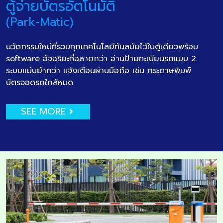
ตู้จ่ายบัตรอัตโนมัติ
(Park-Matic)
นวัตกรรมใหม่ที่รวมทุกเทคโนโลยีทันสมัยไว้ในตู้เดียวพร้อม
software อัจฉริยะที่ฉลาดกว่า อ่านป้ายทะเบียนรถแบบ 2
ระบบแม่นยำกว่า แจ้งเตือนผ่านมือถือ เช่น กระดาษพิมพ์
บัตรจอดรถใกล้หมด
SEE MORE