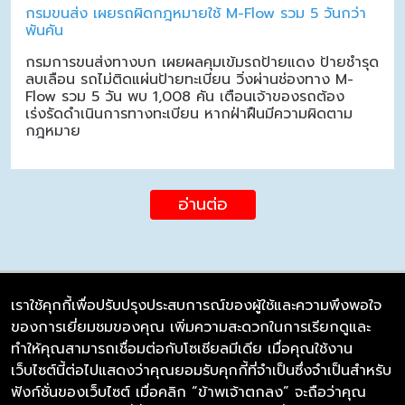
กรมขนส่ง เผยรถผิดกฎหมายใช้ M-Flow รวม 5 วันกว่า
พันคัน
กรมการขนส่งทางบก เผยผลคุมเข้มรถป้ายแดง ป้ายชำรุด
ลบเลือน รถไม่ติดแผ่นป้ายทะเบียน วิ่งผ่านช่องทาง M-
Flow รวม 5 วัน พบ 1,008 คัน เตือนเจ้าของรถต้อง
เร่งรัดดำเนินการทางทะเบียน หากฝ่าฝืนมีความผิดตาม
กฎหมาย
อ่านต่อ
เราใช้คุกกี้เพื่อปรับปรุงประสบการณ์ของผู้ใช้และความพึงพอใจ
ของการเยี่ยมชมของคุณ เพิ่มความสะดวกในการเรียกดูและ
บริษัท ซิมลิงค์ จำกัด
ทำให้คุณสามารถเชื่อมต่อกับโซเชียลมีเดีย เมื่อคุณใช้งาน
98/226 Bangrakyai-Baanmai Road,
เว็บไซต์นี้ต่อไปแสดงว่าคุณยอมรับคุกกี้ที่จำเป็นซึ่งจำเป็นสำหรับ
Bangyai, Nonthaburi 11140
ฟังก์ชั่นของเว็บไซต์ เมื่อคลิก “ข้าพเจ้าตกลง” จะถือว่าคุณ