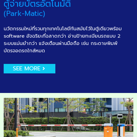
ตู้จ่ายบัตรอัตโนมัติ
(Park-Matic)
นวัตกรรมใหม่ที่รวมทุกเทคโนโลยีทันสมัยไว้ในตู้เดียวพร้อม
software อัจฉริยะที่ฉลาดกว่า อ่านป้ายทะเบียนรถแบบ 2
ระบบแม่นยำกว่า แจ้งเตือนผ่านมือถือ เช่น กระดาษพิมพ์
บัตรจอดรถใกล้หมด
SEE MORE