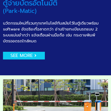
ตู้จ่ายบัตรอัตโนมัติ
(Park-Matic)
นวัตกรรมใหม่ที่รวมทุกเทคโนโลยีทันสมัยไว้ในตู้เดียวพร้อม
software อัจฉริยะที่ฉลาดกว่า อ่านป้ายทะเบียนรถแบบ 2
ระบบแม่นยำกว่า แจ้งเตือนผ่านมือถือ เช่น กระดาษพิมพ์
บัตรจอดรถใกล้หมด
SEE MORE