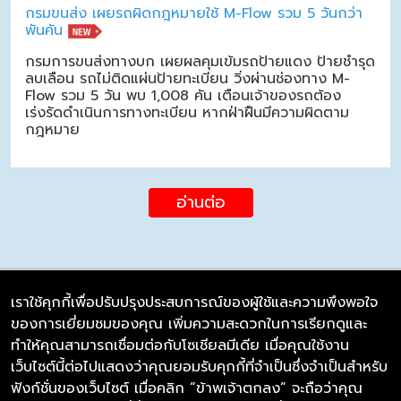
กรมขนส่ง เผยรถผิดกฎหมายใช้ M-Flow รวม 5 วันกว่า
พันคัน
กรมการขนส่งทางบก เผยผลคุมเข้มรถป้ายแดง ป้ายชำรุด
ลบเลือน รถไม่ติดแผ่นป้ายทะเบียน วิ่งผ่านช่องทาง M-
Flow รวม 5 วัน พบ 1,008 คัน เตือนเจ้าของรถต้อง
เร่งรัดดำเนินการทางทะเบียน หากฝ่าฝืนมีความผิดตาม
กฎหมาย
อ่านต่อ
เราใช้คุกกี้เพื่อปรับปรุงประสบการณ์ของผู้ใช้และความพึงพอใจ
ของการเยี่ยมชมของคุณ เพิ่มความสะดวกในการเรียกดูและ
บริษัท ซิมลิงค์ จำกัด
ทำให้คุณสามารถเชื่อมต่อกับโซเชียลมีเดีย เมื่อคุณใช้งาน
98/226 Bangrakyai-Baanmai Road,
เว็บไซต์นี้ต่อไปแสดงว่าคุณยอมรับคุกกี้ที่จำเป็นซึ่งจำเป็นสำหรับ
Bangyai, Nonthaburi 11140
ฟังก์ชั่นของเว็บไซต์ เมื่อคลิก “ข้าพเจ้าตกลง” จะถือว่าคุณ