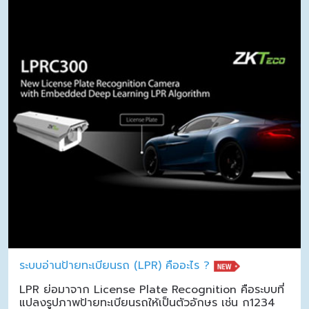
ระบบอ่านป้ายทะเบียนรถ (LPR) คืออะไร ?
LPR ย่อมาจาก License Plate Recognition คือระบบที่
แปลงรูปภาพป้ายทะเบียนรถให้เป็นตัวอักษร เช่น ก1234