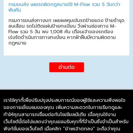
กรมขนส่ง เผยรถผิดกฎหมายใช้ M-Flow รวม 5 วันกว่า
พันคัน
กรมการขนส่งทางบก เผยผลคุมเข้มรถป้ายแดง ป้ายชำรุด
ลบเลือน รถไม่ติดแผ่นป้ายทะเบียน วิ่งผ่านช่องทาง M-
Flow รวม 5 วัน พบ 1,008 คัน เตือนเจ้าของรถต้อง
เร่งรัดดำเนินการทางทะเบียน หากฝ่าฝืนมีความผิดตาม
กฎหมาย
อ่านต่อ
เราใช้คุกกี้เพื่อปรับปรุงประสบการณ์ของผู้ใช้และความพึงพอใจ
ของการเยี่ยมชมของคุณ เพิ่มความสะดวกในการเรียกดูและ
บริษัท ซิมลิงค์ จำกัด
ทำให้คุณสามารถเชื่อมต่อกับโซเชียลมีเดีย เมื่อคุณใช้งาน
98/226 Bangrakyai-Baanmai Road,
เว็บไซต์นี้ต่อไปแสดงว่าคุณยอมรับคุกกี้ที่จำเป็นซึ่งจำเป็นสำหรับ
Bangyai, Nonthaburi 11140
ฟังก์ชั่นของเว็บไซต์ เมื่อคลิก “ข้าพเจ้าตกลง” จะถือว่าคุณ