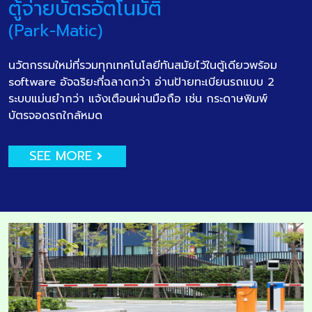
ตู้จ่ายบัตรอัตโนมัติ
(Park-Matic)
นวัตกรรมใหม่ที่รวมทุกเทคโนโลยีทันสมัยไว้ในตู้เดียวพร้อม
software อัจฉริยะที่ฉลาดกว่า อ่านป้ายทะเบียนรถแบบ 2
ระบบแม่นยำกว่า แจ้งเตือนผ่านมือถือ เช่น กระดาษพิมพ์
บัตรจอดรถใกล้หมด
SEE MORE