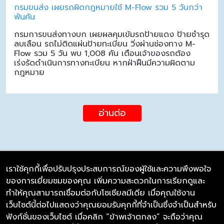
กรมขนส่ง เผยรถผิดกฎหมายใช้ M-Flow รวม 5 วันกว่า
พันคัน
กรมการขนส่งทางบก เผยผลคุมเข้มรถป้ายแดง ป้ายชำรุด
ลบเลือน รถไม่ติดแผ่นป้ายทะเบียน วิ่งผ่านช่องทาง M-
Flow รวม 5 วัน พบ 1,008 คัน เตือนเจ้าของรถต้อง
เร่งรัดดำเนินการทางทะเบียน หากฝ่าฝืนมีความผิดตาม
กฎหมาย
อ่านต่อ
เราใช้คุกกี้เพื่อปรับปรุงประสบการณ์ของผู้ใช้และความพึงพอใจ
ของการเยี่ยมชมของคุณ เพิ่มความสะดวกในการเรียกดูและ
บริษัท ซิมลิงค์ จำกัด
ทำให้คุณสามารถเชื่อมต่อกับโซเชียลมีเดีย เมื่อคุณใช้งาน
98/226 Bangrakyai-Baanmai Road,
เว็บไซต์นี้ต่อไปแสดงว่าคุณยอมรับคุกกี้ที่จำเป็นซึ่งจำเป็นสำหรับ
Bangyai, Nonthaburi 11140
ฟังก์ชั่นของเว็บไซต์ เมื่อคลิก “ข้าพเจ้าตกลง” จะถือว่าคุณ