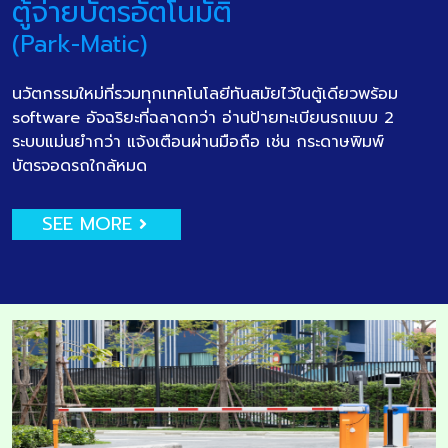
ตู้จ่ายบัตรอัตโนมัติ
(Park-Matic)
นวัตกรรมใหม่ที่รวมทุกเทคโนโลยีทันสมัยไว้ในตู้เดียวพร้อม
software อัจฉริยะที่ฉลาดกว่า อ่านป้ายทะเบียนรถแบบ 2
ระบบแม่นยำกว่า แจ้งเตือนผ่านมือถือ เช่น กระดาษพิมพ์
บัตรจอดรถใกล้หมด
SEE MORE