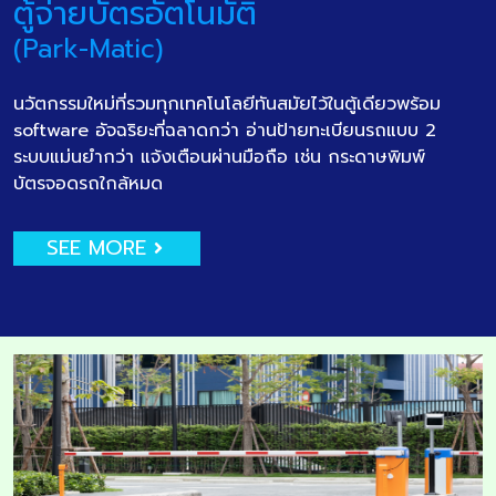
ตู้จ่ายบัตรอัตโนมัติ
(Park-Matic)
นวัตกรรมใหม่ที่รวมทุกเทคโนโลยีทันสมัยไว้ในตู้เดียวพร้อม
software อัจฉริยะที่ฉลาดกว่า อ่านป้ายทะเบียนรถแบบ 2
ระบบแม่นยำกว่า แจ้งเตือนผ่านมือถือ เช่น กระดาษพิมพ์
บัตรจอดรถใกล้หมด
SEE MORE