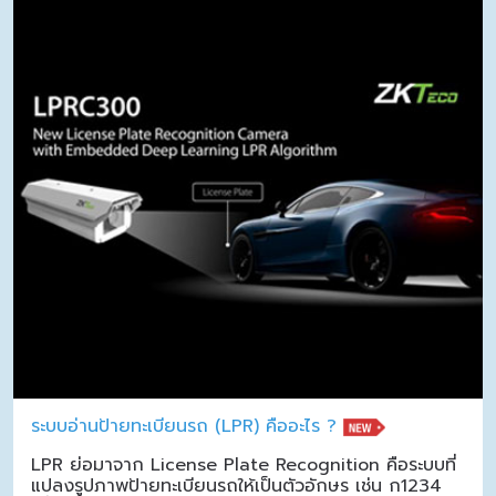
ระบบอ่านป้ายทะเบียนรถ (LPR) คืออะไร ?
LPR ย่อมาจาก License Plate Recognition คือระบบที่
แปลงรูปภาพป้ายทะเบียนรถให้เป็นตัวอักษร เช่น ก1234