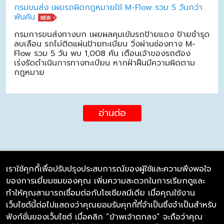
กรมขนส่ง เผยรถผิดกฎหมายใช้ M-Flow รวม 5 วันกว่า
พันคัน
กรมการขนส่งทางบก เผยผลคุมเข้มรถป้ายแดง ป้ายชำรุด
ลบเลือน รถไม่ติดแผ่นป้ายทะเบียน วิ่งผ่านช่องทาง M-
Flow รวม 5 วัน พบ 1,008 คัน เตือนเจ้าของรถต้อง
เร่งรัดดำเนินการทางทะเบียน หากฝ่าฝืนมีความผิดตาม
กฎหมาย
อ่านต่อ
เราใช้คุกกี้เพื่อปรับปรุงประสบการณ์ของผู้ใช้และความพึงพอใจ
ของการเยี่ยมชมของคุณ เพิ่มความสะดวกในการเรียกดูและ
บริษัท ซิมลิงค์ จำกัด
ทำให้คุณสามารถเชื่อมต่อกับโซเชียลมีเดีย เมื่อคุณใช้งาน
98/226 Bangrakyai-Baanmai Road,
เว็บไซต์นี้ต่อไปแสดงว่าคุณยอมรับคุกกี้ที่จำเป็นซึ่งจำเป็นสำหรับ
Bangyai, Nonthaburi 11140
ฟังก์ชั่นของเว็บไซต์ เมื่อคลิก “ข้าพเจ้าตกลง” จะถือว่าคุณ