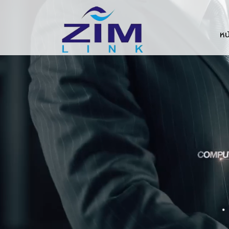
Zimlink.co.th
หน