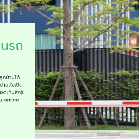
ยนรถ
ลูกบ้านได้
บ้านสั่งเปิด
จอดเกินสิทธิ
าน online