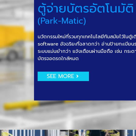
ตู้จ่ายบัตรอัตโนมัติ
(Park-Matic)
นวัตกรรมใหม่ที่รวมทุกเทคโนโลยีทันสมัยไว้ในตู้เ
software อัจฉริยะที่ฉลาดกว่า อ่านป้ายทะเบีย
ระบบแม่นยำกว่า แจ้งเตือนผ่านมือถือ เช่น กระด
บัตรจอดรถใกล้หมด
SEE MORE