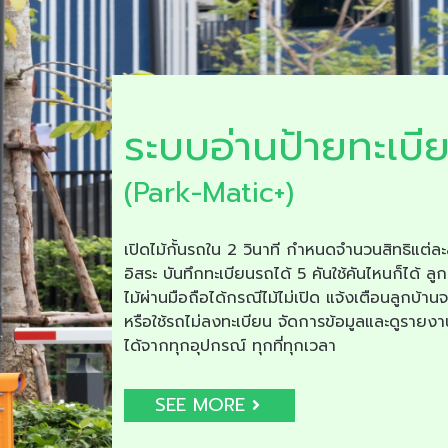
ระบบอ่านป้ายทะเบี
(Park-Matic+)
เปิดไม้กั้นรถใน 2 วินาที กำหนดจำนวนสิทธิแต่ละ
อิสระ บันทึกทะเบียนรถได้ 5 คันใช้คันไหนก็ได้ ลูก
ไม้ผ่านมือถือได้กรณีไม้ไม่เปิด แจ้งเตือนลูกบ้าน
หรือใช้รถไม่ลงทะเบียน จัดการข้อมูลและดูรายง
ได้จากทุกอุปกรณ์ ทุกที่ทุกเวลา
SEE MORE