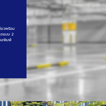
ดียวพร้อม
นรถแบบ 2
าษพิมพ์