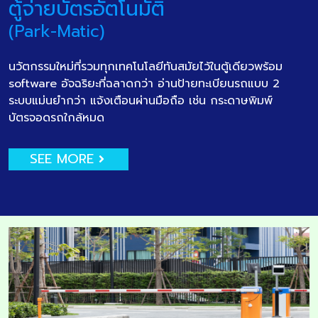
ตู้จ่ายบัตรอัตโนมัติ
(Park-Matic)
นวัตกรรมใหม่ที่รวมทุกเทคโนโลยีทันสมัยไว้ในตู้เดียวพร้อม
software อัจฉริยะที่ฉลาดกว่า อ่านป้ายทะเบียนรถแบบ 2
ระบบแม่นยำกว่า แจ้งเตือนผ่านมือถือ เช่น กระดาษพิมพ์
บัตรจอดรถใกล้หมด
SEE MORE