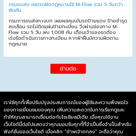
กรมขนส่ง เผยรถผิดกฎหมายใช้ M-Flow รวม 5 วันกว่า
พันคัน
กรมการขนส่งทางบก เผยผลคุมเข้มรถป้ายแดง ป้ายชำรุด
ลบเลือน รถไม่ติดแผ่นป้ายทะเบียน วิ่งผ่านช่องทาง M-
Flow รวม 5 วัน พบ 1,008 คัน เตือนเจ้าของรถต้อง
เร่งรัดดำเนินการทางทะเบียน หากฝ่าฝืนมีความผิดตาม
กฎหมาย
อ่านต่อ
เราใช้คุกกี้เพื่อปรับปรุงประสบการณ์ของผู้ใช้และความพึงพอใจ
ของการเยี่ยมชมของคุณ เพิ่มความสะดวกในการเรียกดูและ
บริษัท ซิมลิงค์ จำกัด
ทำให้คุณสามารถเชื่อมต่อกับโซเชียลมีเดีย เมื่อคุณใช้งาน
98/226 Bangrakyai-Baanmai Road,
เว็บไซต์นี้ต่อไปแสดงว่าคุณยอมรับคุกกี้ที่จำเป็นซึ่งจำเป็นสำหรับ
Bangyai, Nonthaburi 11140
ฟังก์ชั่นของเว็บไซต์ เมื่อคลิก “ข้าพเจ้าตกลง” จะถือว่าคุณ