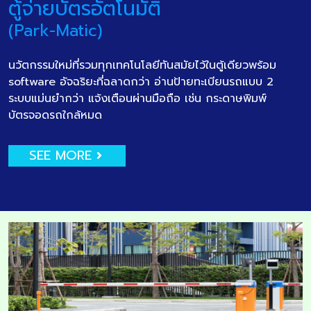
ตู้จ่ายบัตรอัตโนมัติ
(Park-Matic)
นวัตกรรมใหม่ที่รวมทุกเทคโนโลยีทันสมัยไว้ในตู้เดียวพร้อม
software อัจฉริยะที่ฉลาดกว่า อ่านป้ายทะเบียนรถแบบ 2
ระบบแม่นยำกว่า แจ้งเตือนผ่านมือถือ เช่น กระดาษพิมพ์
บัตรจอดรถใกล้หมด
SEE MORE