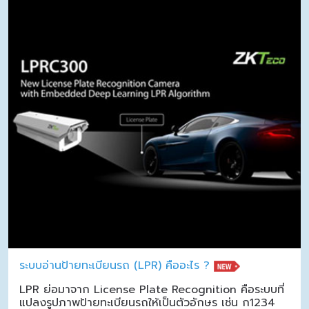
ระบบอ่านป้ายทะเบียนรถ (LPR) คืออะไร ?
LPR ย่อมาจาก License Plate Recognition คือระบบที่
แปลงรูปภาพป้ายทะเบียนรถให้เป็นตัวอักษร เช่น ก1234