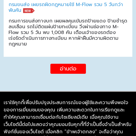
กรมขนส่ง เผยรถผิดกฎหมายใช้ M-Flow รวม 5 วันกว่า
พันคัน
กรมการขนส่งทางบก เผยผลคุมเข้มรถป้ายแดง ป้ายชำรุด
ลบเลือน รถไม่ติดแผ่นป้ายทะเบียน วิ่งผ่านช่องทาง M-
Flow รวม 5 วัน พบ 1,008 คัน เตือนเจ้าของรถต้อง
เร่งรัดดำเนินการทางทะเบียน หากฝ่าฝืนมีความผิดตาม
กฎหมาย
อ่านต่อ
เราใช้คุกกี้เพื่อปรับปรุงประสบการณ์ของผู้ใช้และความพึงพอใจ
ของการเยี่ยมชมของคุณ เพิ่มความสะดวกในการเรียกดูและ
บริษัท ซิมลิงค์ จำกัด
ทำให้คุณสามารถเชื่อมต่อกับโซเชียลมีเดีย เมื่อคุณใช้งาน
98/226 Bangrakyai-Baanmai Road,
เว็บไซต์นี้ต่อไปแสดงว่าคุณยอมรับคุกกี้ที่จำเป็นซึ่งจำเป็นสำหรับ
Bangyai, Nonthaburi 11140
ฟังก์ชั่นของเว็บไซต์ เมื่อคลิก “ข้าพเจ้าตกลง” จะถือว่าคุณ