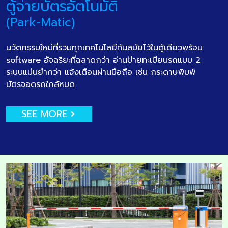
ตู้จ่ายบัตรอัตโนมัติ
(Park-Matic)
นวัตกรรมใหม่ที่รวมทุกเทคโนโลยีทันสมัยไว้ในตู้เดียวพร้อม
software อัจฉริยะที่ฉลาดกว่า อ่านป้ายทะเบียนรถแบบ 2
ระบบแม่นยำกว่า แจ้งเตือนผ่านมือถือ เช่น กระดาษพิมพ์
บัตรจอดรถใกล้หมด
SEE MORE