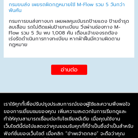
กรมขนส่ง เผยรถผิดกฎหมายใช้ M-Flow รวม 5 วันกว่า
พันคัน
กรมการขนส่งทางบก เผยผลคุมเข้มรถป้ายแดง ป้ายชำรุด
ลบเลือน รถไม่ติดแผ่นป้ายทะเบียน วิ่งผ่านช่องทาง M-
Flow รวม 5 วัน พบ 1,008 คัน เตือนเจ้าของรถต้อง
เร่งรัดดำเนินการทางทะเบียน หากฝ่าฝืนมีความผิดตาม
กฎหมาย
อ่านต่อ
เราใช้คุกกี้เพื่อปรับปรุงประสบการณ์ของผู้ใช้และความพึงพอใจ
ของการเยี่ยมชมของคุณ เพิ่มความสะดวกในการเรียกดูและ
บริษัท ซิมลิงค์ จำกัด
ทำให้คุณสามารถเชื่อมต่อกับโซเชียลมีเดีย เมื่อคุณใช้งาน
98/226 Bangrakyai-Baanmai Road,
เว็บไซต์นี้ต่อไปแสดงว่าคุณยอมรับคุกกี้ที่จำเป็นซึ่งจำเป็นสำหรับ
Bangyai, Nonthaburi 11140
ฟังก์ชั่นของเว็บไซต์ เมื่อคลิก “ข้าพเจ้าตกลง” จะถือว่าคุณ