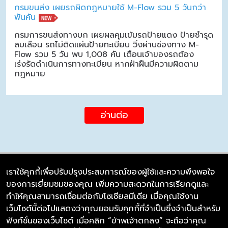
กรมขนส่ง เผยรถผิดกฎหมายใช้ M-Flow รวม 5 วันกว่า
พันคัน
กรมการขนส่งทางบก เผยผลคุมเข้มรถป้ายแดง ป้ายชำรุด
ลบเลือน รถไม่ติดแผ่นป้ายทะเบียน วิ่งผ่านช่องทาง M-
Flow รวม 5 วัน พบ 1,008 คัน เตือนเจ้าของรถต้อง
เร่งรัดดำเนินการทางทะเบียน หากฝ่าฝืนมีความผิดตาม
กฎหมาย
อ่านต่อ
เราใช้คุกกี้เพื่อปรับปรุงประสบการณ์ของผู้ใช้และความพึงพอใจ
ของการเยี่ยมชมของคุณ เพิ่มความสะดวกในการเรียกดูและ
บริษัท ซิมลิงค์ จำกัด
ทำให้คุณสามารถเชื่อมต่อกับโซเชียลมีเดีย เมื่อคุณใช้งาน
98/226 Bangrakyai-Baanmai Road,
เว็บไซต์นี้ต่อไปแสดงว่าคุณยอมรับคุกกี้ที่จำเป็นซึ่งจำเป็นสำหรับ
Bangyai, Nonthaburi 11140
ฟังก์ชั่นของเว็บไซต์ เมื่อคลิก “ข้าพเจ้าตกลง” จะถือว่าคุณ