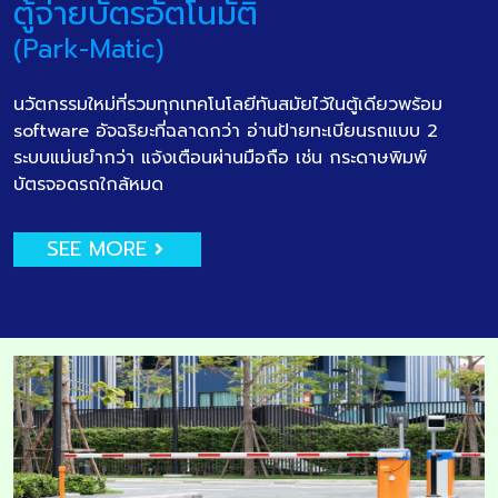
ตู้จ่ายบัตรอัตโนมัติ
(Park-Matic)
นวัตกรรมใหม่ที่รวมทุกเทคโนโลยีทันสมัยไว้ในตู้เดียวพร้อม
software อัจฉริยะที่ฉลาดกว่า อ่านป้ายทะเบียนรถแบบ 2
ระบบแม่นยำกว่า แจ้งเตือนผ่านมือถือ เช่น กระดาษพิมพ์
บัตรจอดรถใกล้หมด
SEE MORE