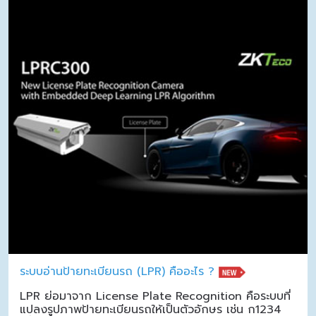
ระบบอ่านป้ายทะเบียนรถ (LPR) คืออะไร ?
LPR ย่อมาจาก License Plate Recognition คือระบบที่
แปลงรูปภาพป้ายทะเบียนรถให้เป็นตัวอักษร เช่น ก1234