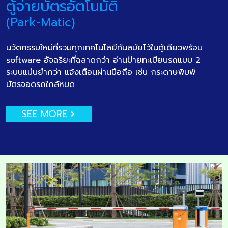
ตู้จ่ายบัตรอัตโนมัติ
(Park-Matic)
นวัตกรรมใหม่ที่รวมทุกเทคโนโลยีทันสมัยไว้ในตู้เดียวพร้อม
software อัจฉริยะที่ฉลาดกว่า อ่านป้ายทะเบียนรถแบบ 2
ระบบแม่นยำกว่า แจ้งเตือนผ่านมือถือ เช่น กระดาษพิมพ์
บัตรจอดรถใกล้หมด
SEE MORE