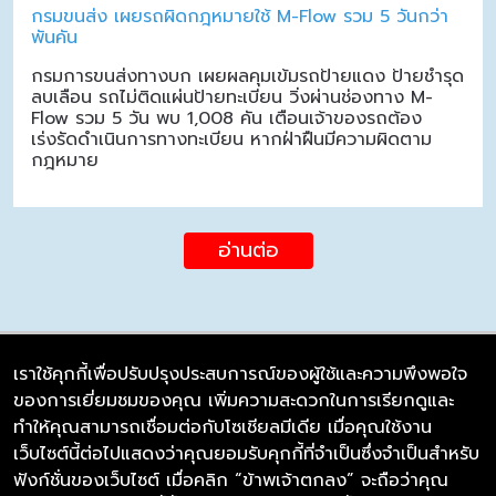
กรมขนส่ง เผยรถผิดกฎหมายใช้ M-Flow รวม 5 วันกว่า
พันคัน
กรมการขนส่งทางบก เผยผลคุมเข้มรถป้ายแดง ป้ายชำรุด
ลบเลือน รถไม่ติดแผ่นป้ายทะเบียน วิ่งผ่านช่องทาง M-
Flow รวม 5 วัน พบ 1,008 คัน เตือนเจ้าของรถต้อง
เร่งรัดดำเนินการทางทะเบียน หากฝ่าฝืนมีความผิดตาม
กฎหมาย
อ่านต่อ
เราใช้คุกกี้เพื่อปรับปรุงประสบการณ์ของผู้ใช้และความพึงพอใจ
ของการเยี่ยมชมของคุณ เพิ่มความสะดวกในการเรียกดูและ
บริษัท ซิมลิงค์ จำกัด
ทำให้คุณสามารถเชื่อมต่อกับโซเชียลมีเดีย เมื่อคุณใช้งาน
98/226 Bangrakyai-Baanmai Road,
เว็บไซต์นี้ต่อไปแสดงว่าคุณยอมรับคุกกี้ที่จำเป็นซึ่งจำเป็นสำหรับ
Bangyai, Nonthaburi 11140
ฟังก์ชั่นของเว็บไซต์ เมื่อคลิก “ข้าพเจ้าตกลง” จะถือว่าคุณ