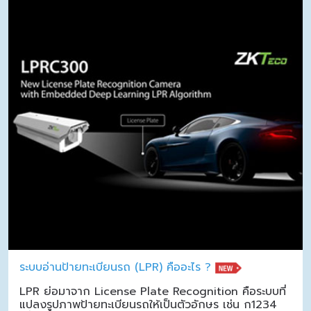
ระบบอ่านป้ายทะเบียนรถ (LPR) คืออะไร ?
LPR ย่อมาจาก License Plate Recognition คือระบบที่
แปลงรูปภาพป้ายทะเบียนรถให้เป็นตัวอักษร เช่น ก1234