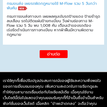
กรมขนส่ง เผยรถผิดกฎหมายใช้ M-Flow รวม 5 วันกว่า
พันคัน
กรมการขนส่งทางบก เผยผลคุมเข้มรถป้ายแดง ป้ายชำรุด
ลบเลือน รถไม่ติดแผ่นป้ายทะเบียน วิ่งผ่านช่องทาง M-
Flow รวม 5 วัน พบ 1,008 คัน เตือนเจ้าของรถต้อง
เร่งรัดดำเนินการทางทะเบียน หากฝ่าฝืนมีความผิดตาม
กฎหมาย
อ่านต่อ
เราใช้คุกกี้เพื่อปรับปรุงประสบการณ์ของผู้ใช้และความพึงพอใจ
ของการเยี่ยมชมของคุณ เพิ่มความสะดวกในการเรียกดูและ
บริษัท ซิมลิงค์ จำกัด
ทำให้คุณสามารถเชื่อมต่อกับโซเชียลมีเดีย เมื่อคุณใช้งาน
98/226 Bangrakyai-Baanmai Road,
เว็บไซต์นี้ต่อไปแสดงว่าคุณยอมรับคุกกี้ที่จำเป็นซึ่งจำเป็นสำหรับ
Bangyai, Nonthaburi 11140
ฟังก์ชั่นของเว็บไซต์ เมื่อคลิก “ข้าพเจ้าตกลง” จะถือว่าคุณ