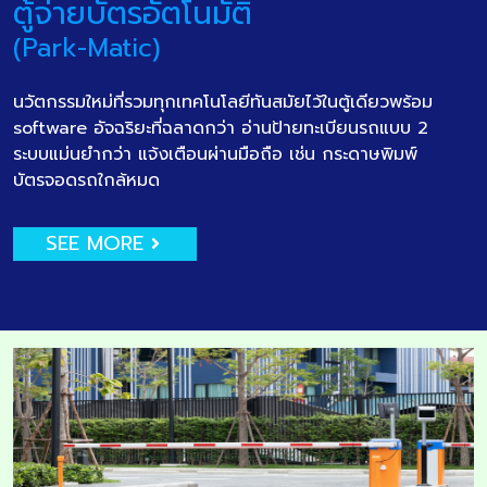
ตู้จ่ายบัตรอัตโนมัติ
(Park-Matic)
นวัตกรรมใหม่ที่รวมทุกเทคโนโลยีทันสมัยไว้ในตู้เดียวพร้อม
software อัจฉริยะที่ฉลาดกว่า อ่านป้ายทะเบียนรถแบบ 2
ระบบแม่นยำกว่า แจ้งเตือนผ่านมือถือ เช่น กระดาษพิมพ์
บัตรจอดรถใกล้หมด
SEE MORE