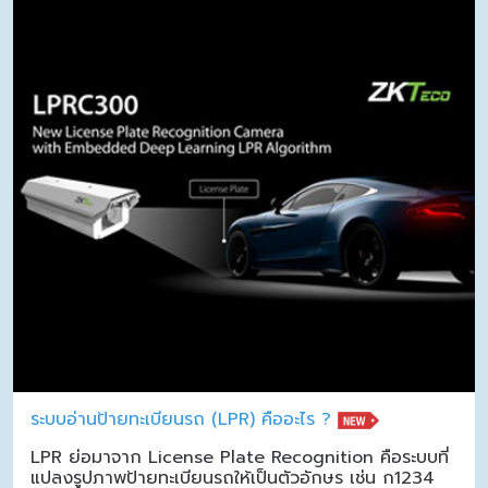
ระบบอ่านป้ายทะเบียนรถ (LPR) คืออะไร ?
LPR ย่อมาจาก License Plate Recognition คือระบบที่
แปลงรูปภาพป้ายทะเบียนรถให้เป็นตัวอักษร เช่น ก1234