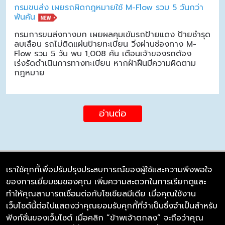
กรมขนส่ง เผยรถผิดกฎหมายใช้ M-Flow รวม 5 วันกว่า
พันคัน
กรมการขนส่งทางบก เผยผลคุมเข้มรถป้ายแดง ป้ายชำรุด
ลบเลือน รถไม่ติดแผ่นป้ายทะเบียน วิ่งผ่านช่องทาง M-
Flow รวม 5 วัน พบ 1,008 คัน เตือนเจ้าของรถต้อง
เร่งรัดดำเนินการทางทะเบียน หากฝ่าฝืนมีความผิดตาม
กฎหมาย
อ่านต่อ
เราใช้คุกกี้เพื่อปรับปรุงประสบการณ์ของผู้ใช้และความพึงพอใจ
ของการเยี่ยมชมของคุณ เพิ่มความสะดวกในการเรียกดูและ
บริษัท ซิมลิงค์ จำกัด
ทำให้คุณสามารถเชื่อมต่อกับโซเชียลมีเดีย เมื่อคุณใช้งาน
98/226 Bangrakyai-Baanmai Road,
เว็บไซต์นี้ต่อไปแสดงว่าคุณยอมรับคุกกี้ที่จำเป็นซึ่งจำเป็นสำหรับ
Bangyai, Nonthaburi 11140
ฟังก์ชั่นของเว็บไซต์ เมื่อคลิก “ข้าพเจ้าตกลง” จะถือว่าคุณ