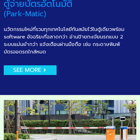
ตู้จ่ายบัตรอัตโนมัติ
(Park-Matic)
นวัตกรรมใหม่ที่รวมทุกเทคโนโลยีทันสมัยไว้ในตู้เดียวพร้อม
software อัจฉริยะที่ฉลาดกว่า อ่านป้ายทะเบียนรถแบบ 2
ระบบแม่นยำกว่า แจ้งเตือนผ่านมือถือ เช่น กระดาษพิมพ์
บัตรจอดรถใกล้หมด
SEE MORE