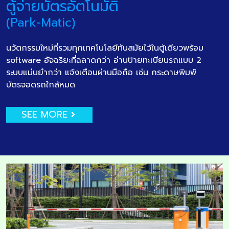
ตู้จ่ายบัตรอัตโนมัติ
(Park-Matic)
นวัตกรรมใหม่ที่รวมทุกเทคโนโลยีทันสมัยไว้ในตู้เดียวพร้อม
software อัจฉริยะที่ฉลาดกว่า อ่านป้ายทะเบียนรถแบบ 2
ระบบแม่นยำกว่า แจ้งเตือนผ่านมือถือ เช่น กระดาษพิมพ์
บัตรจอดรถใกล้หมด
SEE MORE