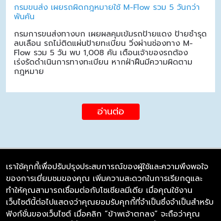
กรมขนส่ง เผยรถผิดกฎหมายใช้ M-Flow รวม 5 วันกว่า
พันคัน
กรมการขนส่งทางบก เผยผลคุมเข้มรถป้ายแดง ป้ายชำรุด
ลบเลือน รถไม่ติดแผ่นป้ายทะเบียน วิ่งผ่านช่องทาง M-
Flow รวม 5 วัน พบ 1,008 คัน เตือนเจ้าของรถต้อง
เร่งรัดดำเนินการทางทะเบียน หากฝ่าฝืนมีความผิดตาม
กฎหมาย
อ่านต่อ
เราใช้คุกกี้เพื่อปรับปรุงประสบการณ์ของผู้ใช้และความพึงพอใจ
ของการเยี่ยมชมของคุณ เพิ่มความสะดวกในการเรียกดูและ
บริษัท ซิมลิงค์ จำกัด
ทำให้คุณสามารถเชื่อมต่อกับโซเชียลมีเดีย เมื่อคุณใช้งาน
98/226 Bangrakyai-Baanmai Road,
เว็บไซต์นี้ต่อไปแสดงว่าคุณยอมรับคุกกี้ที่จำเป็นซึ่งจำเป็นสำหรับ
Bangyai, Nonthaburi 11140
ฟังก์ชั่นของเว็บไซต์ เมื่อคลิก “ข้าพเจ้าตกลง” จะถือว่าคุณ