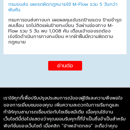
กรมขนส่ง เผยรถผิดกฎหมายใช้ M-Flow รวม 5 วันกว่า
พันคัน
กรมการขนส่งทางบก เผยผลคุมเข้มรถป้ายแดง ป้ายชำรุด
ลบเลือน รถไม่ติดแผ่นป้ายทะเบียน วิ่งผ่านช่องทาง M-
Flow รวม 5 วัน พบ 1,008 คัน เตือนเจ้าของรถต้อง
เร่งรัดดำเนินการทางทะเบียน หากฝ่าฝืนมีความผิดตาม
กฎหมาย
อ่านต่อ
เราใช้คุกกี้เพื่อปรับปรุงประสบการณ์ของผู้ใช้และความพึงพอใจ
ของการเยี่ยมชมของคุณ เพิ่มความสะดวกในการเรียกดูและ
บริษัท ซิมลิงค์ จำกัด
ทำให้คุณสามารถเชื่อมต่อกับโซเชียลมีเดีย เมื่อคุณใช้งาน
98/226 Bangrakyai-Baanmai Road,
เว็บไซต์นี้ต่อไปแสดงว่าคุณยอมรับคุกกี้ที่จำเป็นซึ่งจำเป็นสำหรับ
Bangyai, Nonthaburi 11140
ฟังก์ชั่นของเว็บไซต์ เมื่อคลิก “ข้าพเจ้าตกลง” จะถือว่าคุณ