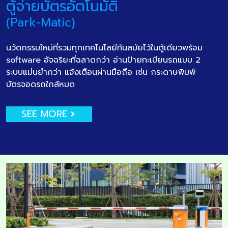
ตู้จ่ายบัตรอัตโนมัติ
(Park-Matic)
นวัตกรรมใหม่ที่รวมทุกเทคโนโลยีทันสมัยไว้ในตู้เดียวพร้อม
software อัจฉริยะที่ฉลาดกว่า อ่านป้ายทะเบียนรถแบบ 2
ระบบแม่นยำกว่า แจ้งเตือนผ่านมือถือ เช่น กระดาษพิมพ์
บัตรจอดรถใกล้หมด
SEE MORE