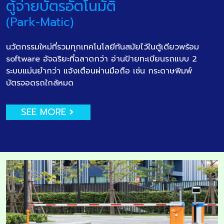
ตู้จ่ายบัตรอัตโนมัติ
(Park-Matic)
นวัตกรรมใหม่ที่รวมทุกเทคโนโลยีทันสมัยไว้ในตู้เดียวพร้อม
software อัจฉริยะที่ฉลาดกว่า อ่านป้ายทะเบียนรถแบบ 2
ระบบแม่นยำกว่า แจ้งเตือนผ่านมือถือ เช่น กระดาษพิมพ์
บัตรจอดรถใกล้หมด
SEE MORE