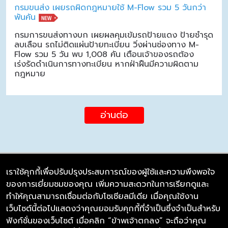
กรมขนส่ง เผยรถผิดกฎหมายใช้ M-Flow รวม 5 วันกว่า
พันคัน
กรมการขนส่งทางบก เผยผลคุมเข้มรถป้ายแดง ป้ายชำรุด
ลบเลือน รถไม่ติดแผ่นป้ายทะเบียน วิ่งผ่านช่องทาง M-
Flow รวม 5 วัน พบ 1,008 คัน เตือนเจ้าของรถต้อง
เร่งรัดดำเนินการทางทะเบียน หากฝ่าฝืนมีความผิดตาม
กฎหมาย
อ่านต่อ
เราใช้คุกกี้เพื่อปรับปรุงประสบการณ์ของผู้ใช้และความพึงพอใจ
ของการเยี่ยมชมของคุณ เพิ่มความสะดวกในการเรียกดูและ
บริษัท ซิมลิงค์ จำกัด
ทำให้คุณสามารถเชื่อมต่อกับโซเชียลมีเดีย เมื่อคุณใช้งาน
98/226 Bangrakyai-Baanmai Road,
เว็บไซต์นี้ต่อไปแสดงว่าคุณยอมรับคุกกี้ที่จำเป็นซึ่งจำเป็นสำหรับ
Bangyai, Nonthaburi 11140
ฟังก์ชั่นของเว็บไซต์ เมื่อคลิก “ข้าพเจ้าตกลง” จะถือว่าคุณ