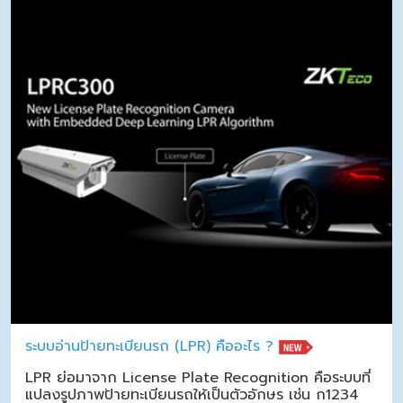
ระบบอ่านป้ายทะเบียนรถ (LPR) คืออะไร ?
LPR ย่อมาจาก License Plate Recognition คือระบบที่
แปลงรูปภาพป้ายทะเบียนรถให้เป็นตัวอักษร เช่น ก1234