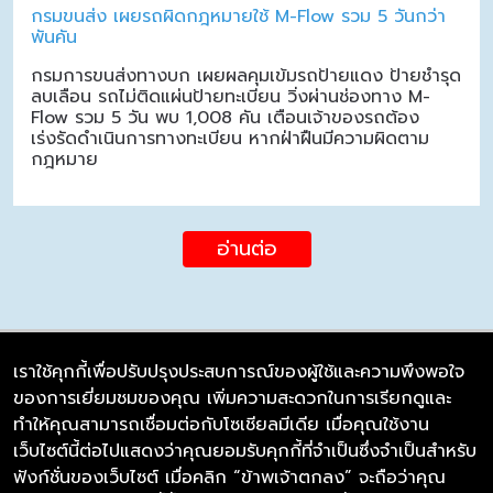
กรมขนส่ง เผยรถผิดกฎหมายใช้ M-Flow รวม 5 วันกว่า
พันคัน
กรมการขนส่งทางบก เผยผลคุมเข้มรถป้ายแดง ป้ายชำรุด
ลบเลือน รถไม่ติดแผ่นป้ายทะเบียน วิ่งผ่านช่องทาง M-
Flow รวม 5 วัน พบ 1,008 คัน เตือนเจ้าของรถต้อง
เร่งรัดดำเนินการทางทะเบียน หากฝ่าฝืนมีความผิดตาม
กฎหมาย
อ่านต่อ
เราใช้คุกกี้เพื่อปรับปรุงประสบการณ์ของผู้ใช้และความพึงพอใจ
ของการเยี่ยมชมของคุณ เพิ่มความสะดวกในการเรียกดูและ
บริษัท ซิมลิงค์ จำกัด
ทำให้คุณสามารถเชื่อมต่อกับโซเชียลมีเดีย เมื่อคุณใช้งาน
98/226 Bangrakyai-Baanmai Road,
เว็บไซต์นี้ต่อไปแสดงว่าคุณยอมรับคุกกี้ที่จำเป็นซึ่งจำเป็นสำหรับ
Bangyai, Nonthaburi 11140
ฟังก์ชั่นของเว็บไซต์ เมื่อคลิก “ข้าพเจ้าตกลง” จะถือว่าคุณ