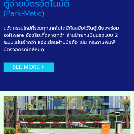
ตู้จ่ายบัตรอัตโนมัติ
(Park-Matic)
นวัตกรรมใหม่ที่รวมทุกเทคโนโลยีทันสมัยไว้ในตู้เดียวพร้อม
software อัจฉริยะที่ฉลาดกว่า อ่านป้ายทะเบียนรถแบบ 2
ระบบแม่นยำกว่า แจ้งเตือนผ่านมือถือ เช่น กระดาษพิมพ์
บัตรจอดรถใกล้หมด
SEE MORE