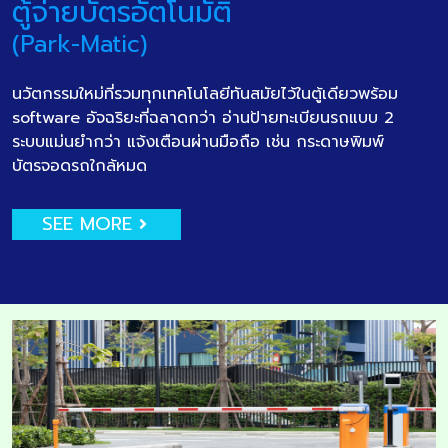
ตู้จ่ายบัตรอัตโนมัติ
(Park-Matic)
นวัตกรรมใหม่ที่รวมทุกเทคโนโลยีทันสมัยไว้ในตู้เดียวพร้อม
software อัจฉริยะที่ฉลาดกว่า อ่านป้ายทะเบียนรถแบบ 2
ระบบแม่นยำกว่า แจ้งเตือนผ่านมือถือ เช่น กระดาษพิมพ์
บัตรจอดรถใกล้หมด
SEE MORE