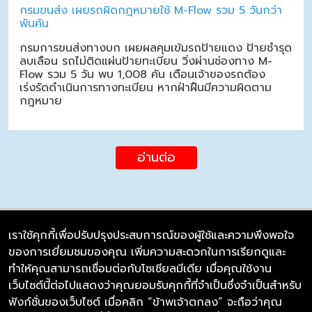
กรมขนส่ง เผยรถผิดกฎหมายใช้ M-Flow รวม 5 วันกว่า
พันคัน
กรมการขนส่งทางบก เผยผลคุมเข้มรถป้ายแดง ป้ายชำรุด
ลบเลือน รถไม่ติดแผ่นป้ายทะเบียน วิ่งผ่านช่องทาง M-
Flow รวม 5 วัน พบ 1,008 คัน เตือนเจ้าของรถต้อง
เร่งรัดดำเนินการทางทะเบียน หากฝ่าฝืนมีความผิดตาม
กฎหมาย
อ่านต่อ
เราใช้คุกกี้เพื่อปรับปรุงประสบการณ์ของผู้ใช้และความพึงพอใจ
ของการเยี่ยมชมของคุณ เพิ่มความสะดวกในการเรียกดูและ
บริษัท ซิมลิงค์ จำกัด
ทำให้คุณสามารถเชื่อมต่อกับโซเชียลมีเดีย เมื่อคุณใช้งาน
98/226 Bangrakyai-Baanmai Road,
เว็บไซต์นี้ต่อไปแสดงว่าคุณยอมรับคุกกี้ที่จำเป็นซึ่งจำเป็นสำหรับ
Bangyai, Nonthaburi 11140
ฟังก์ชั่นของเว็บไซต์ เมื่อคลิก “ข้าพเจ้าตกลง” จะถือว่าคุณ