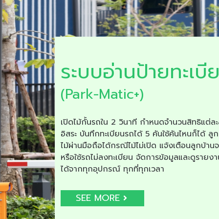
ระบบอ่านป้ายทะเบี
(Park-Matic+)
เปิดไม้กั้นรถใน 2 วินาที กำหนดจำนวนสิทธิแต่ละ
อิสระ บันทึกทะเบียนรถได้ 5 คันใช้คันไหนก็ได้ ลูก
ไม้ผ่านมือถือได้กรณีไม้ไม่เปิด แจ้งเตือนลูกบ้าน
หรือใช้รถไม่ลงทะเบียน จัดการข้อมูลและดูรายง
ได้จากทุกอุปกรณ์ ทุกที่ทุกเวลา
SEE MORE