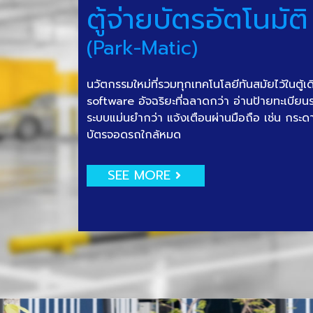
ตู้จ่ายบัตรอัตโนมัติ
(Park-Matic)
นวัตกรรมใหม่ที่รวมทุกเทคโนโลยีทันสมัยไว้ในตู้เ
software อัจฉริยะที่ฉลาดกว่า อ่านป้ายทะเบีย
ระบบแม่นยำกว่า แจ้งเตือนผ่านมือถือ เช่น กระด
บัตรจอดรถใกล้หมด
SEE MORE