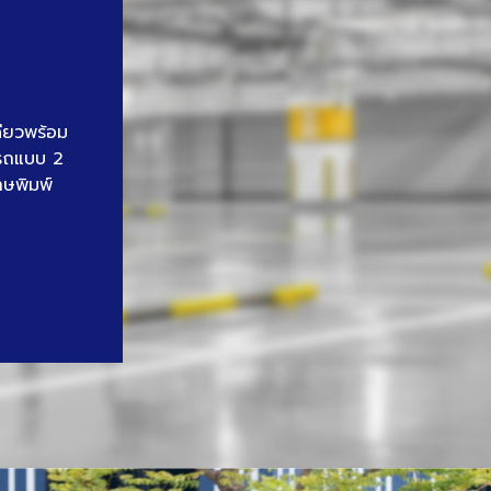
ดียวพร้อม
นรถแบบ 2
าษพิมพ์