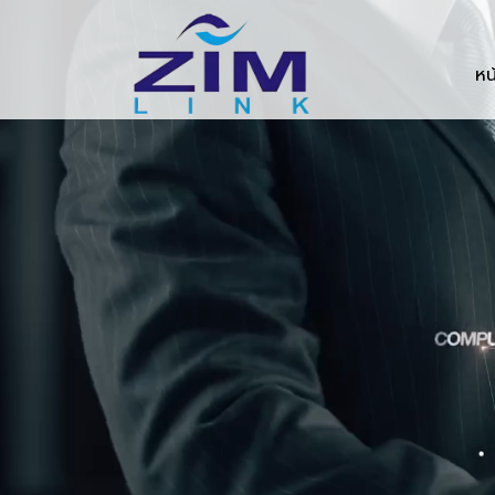
Zimlink.co.th
หน