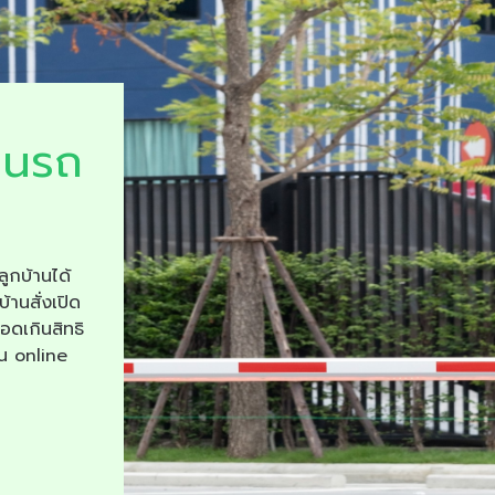
ยนรถ
ลูกบ้านได้
บ้านสั่งเปิด
จอดเกินสิทธิ
าน online