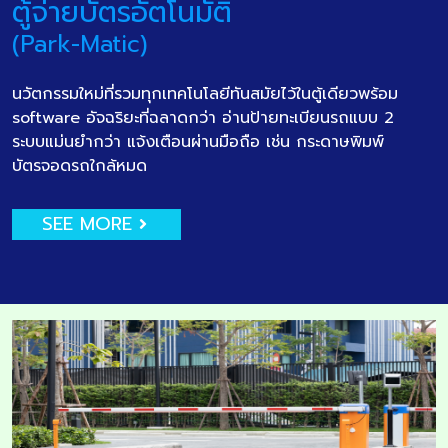
ตู้จ่ายบัตรอัตโนมัติ
(Park-Matic)
นวัตกรรมใหม่ที่รวมทุกเทคโนโลยีทันสมัยไว้ในตู้เดียวพร้อม
software อัจฉริยะที่ฉลาดกว่า อ่านป้ายทะเบียนรถแบบ 2
ระบบแม่นยำกว่า แจ้งเตือนผ่านมือถือ เช่น กระดาษพิมพ์
บัตรจอดรถใกล้หมด
SEE MORE