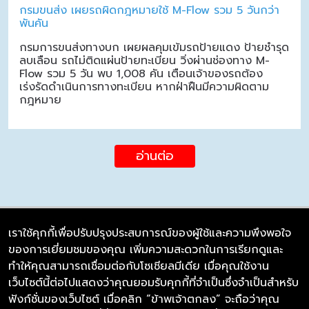
กรมขนส่ง เผยรถผิดกฎหมายใช้ M-Flow รวม 5 วันกว่า
พันคัน
กรมการขนส่งทางบก เผยผลคุมเข้มรถป้ายแดง ป้ายชำรุด
ลบเลือน รถไม่ติดแผ่นป้ายทะเบียน วิ่งผ่านช่องทาง M-
Flow รวม 5 วัน พบ 1,008 คัน เตือนเจ้าของรถต้อง
เร่งรัดดำเนินการทางทะเบียน หากฝ่าฝืนมีความผิดตาม
กฎหมาย
อ่านต่อ
เราใช้คุกกี้เพื่อปรับปรุงประสบการณ์ของผู้ใช้และความพึงพอใจ
ของการเยี่ยมชมของคุณ เพิ่มความสะดวกในการเรียกดูและ
บริษัท ซิมลิงค์ จำกัด
ทำให้คุณสามารถเชื่อมต่อกับโซเชียลมีเดีย เมื่อคุณใช้งาน
98/226 Bangrakyai-Baanmai Road,
เว็บไซต์นี้ต่อไปแสดงว่าคุณยอมรับคุกกี้ที่จำเป็นซึ่งจำเป็นสำหรับ
Bangyai, Nonthaburi 11140
ฟังก์ชั่นของเว็บไซต์ เมื่อคลิก “ข้าพเจ้าตกลง” จะถือว่าคุณ