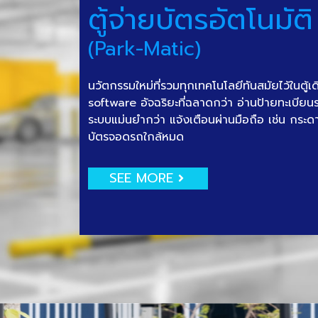
ตู้จ่ายบัตรอัตโนมัติ
(Park-Matic)
นวัตกรรมใหม่ที่รวมทุกเทคโนโลยีทันสมัยไว้ในตู้เ
software อัจฉริยะที่ฉลาดกว่า อ่านป้ายทะเบีย
ระบบแม่นยำกว่า แจ้งเตือนผ่านมือถือ เช่น กระด
บัตรจอดรถใกล้หมด
SEE MORE