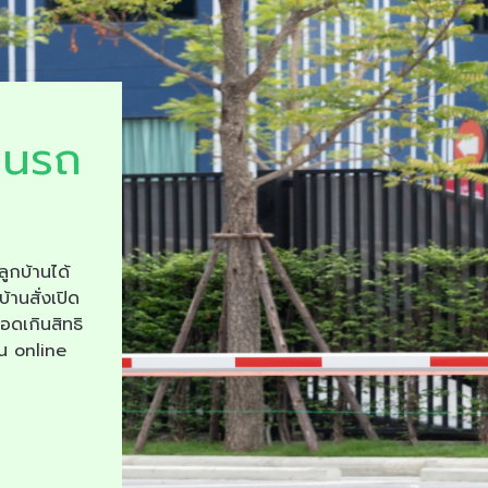
ยนรถ
ลูกบ้านได้
บ้านสั่งเปิด
จอดเกินสิทธิ
าน online