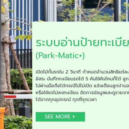
ระบบอ่านป้ายทะเบี
(Park-Matic+)
เปิดไม้กั้นรถใน 2 วินาที กำหนดจำนวนสิทธิแต่ละ
อิสระ บันทึกทะเบียนรถได้ 5 คันใช้คันไหนก็ได้ ลูก
ไม้ผ่านมือถือได้กรณีไม้ไม่เปิด แจ้งเตือนลูกบ้าน
หรือใช้รถไม่ลงทะเบียน จัดการข้อมูลและดูรายง
ได้จากทุกอุปกรณ์ ทุกที่ทุกเวลา
SEE MORE