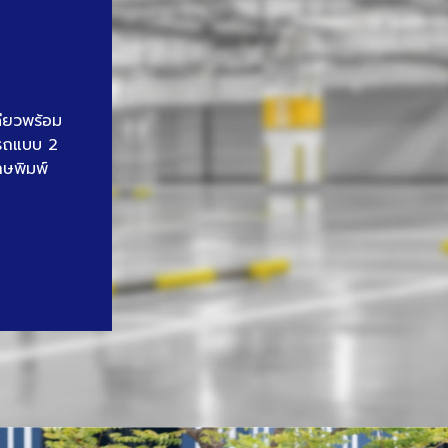
ดียวพร้อม
นรถแบบ 2
าษพิมพ์