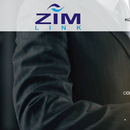
Zimlink.co.th
หน