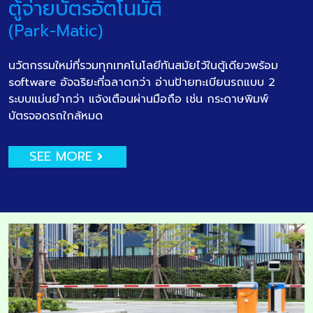
ตู้จ่ายบัตรอัตโนมัติ
(Park-Matic)
นวัตกรรมใหม่ที่รวมทุกเทคโนโลยีทันสมัยไว้ในตู้เดียวพร้อม
software อัจฉริยะที่ฉลาดกว่า อ่านป้ายทะเบียนรถแบบ 2
ระบบแม่นยำกว่า แจ้งเตือนผ่านมือถือ เช่น กระดาษพิมพ์
บัตรจอดรถใกล้หมด
SEE MORE