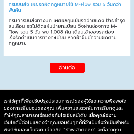
กรมขนส่ง เผยรถผิดกฎหมายใช้ M-Flow รวม 5 วันกว่า
พันคัน
กรมการขนส่งทางบก เผยผลคุมเข้มรถป้ายแดง ป้ายชำรุด
ลบเลือน รถไม่ติดแผ่นป้ายทะเบียน วิ่งผ่านช่องทาง M-
Flow รวม 5 วัน พบ 1,008 คัน เตือนเจ้าของรถต้อง
เร่งรัดดำเนินการทางทะเบียน หากฝ่าฝืนมีความผิดตาม
กฎหมาย
อ่านต่อ
เราใช้คุกกี้เพื่อปรับปรุงประสบการณ์ของผู้ใช้และความพึงพอใจ
ของการเยี่ยมชมของคุณ เพิ่มความสะดวกในการเรียกดูและ
บริษัท ซิมลิงค์ จำกัด
ทำให้คุณสามารถเชื่อมต่อกับโซเชียลมีเดีย เมื่อคุณใช้งาน
98/226 Bangrakyai-Baanmai Road,
เว็บไซต์นี้ต่อไปแสดงว่าคุณยอมรับคุกกี้ที่จำเป็นซึ่งจำเป็นสำหรับ
Bangyai, Nonthaburi 11140
ฟังก์ชั่นของเว็บไซต์ เมื่อคลิก “ข้าพเจ้าตกลง” จะถือว่าคุณ