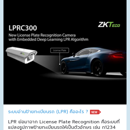
ระบบอ่านป้ายทะเบียนรถ (LPR) คืออะไร ?
LPR ย่อมาจาก License Plate Recognition คือระบบที่
แปลงรูปภาพป้ายทะเบียนรถให้เป็นตัวอักษร เช่น ก1234