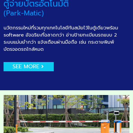
ตู้จ่ายบัตรอัตโนมัติ
(Park-Matic)
นวัตกรรมใหม่ที่รวมทุกเทคโนโลยีทันสมัยไว้ในตู้เดียวพร้อม
software อัจฉริยะที่ฉลาดกว่า อ่านป้ายทะเบียนรถแบบ 2
ระบบแม่นยำกว่า แจ้งเตือนผ่านมือถือ เช่น กระดาษพิมพ์
บัตรจอดรถใกล้หมด
SEE MORE