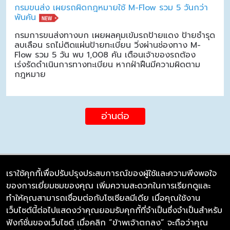
กรมขนส่ง เผยรถผิดกฎหมายใช้ M-Flow รวม 5 วันกว่า
พันคัน
กรมการขนส่งทางบก เผยผลคุมเข้มรถป้ายแดง ป้ายชำรุด
ลบเลือน รถไม่ติดแผ่นป้ายทะเบียน วิ่งผ่านช่องทาง M-
Flow รวม 5 วัน พบ 1,008 คัน เตือนเจ้าของรถต้อง
เร่งรัดดำเนินการทางทะเบียน หากฝ่าฝืนมีความผิดตาม
กฎหมาย
อ่านต่อ
เราใช้คุกกี้เพื่อปรับปรุงประสบการณ์ของผู้ใช้และความพึงพอใจ
ของการเยี่ยมชมของคุณ เพิ่มความสะดวกในการเรียกดูและ
บริษัท ซิมลิงค์ จำกัด
ทำให้คุณสามารถเชื่อมต่อกับโซเชียลมีเดีย เมื่อคุณใช้งาน
98/226 Bangrakyai-Baanmai Road,
เว็บไซต์นี้ต่อไปแสดงว่าคุณยอมรับคุกกี้ที่จำเป็นซึ่งจำเป็นสำหรับ
Bangyai, Nonthaburi 11140
ฟังก์ชั่นของเว็บไซต์ เมื่อคลิก “ข้าพเจ้าตกลง” จะถือว่าคุณ