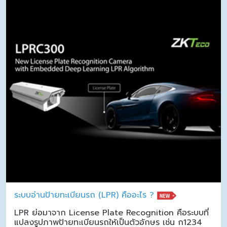
ระบบอ่านป้ายทะเบียนรถ (LPR) คืออะไร ?
LPR ย่อมาจาก License Plate Recognition คือระบบที่
แปลงรูปภาพป้ายทะเบียนรถให้เป็นตัวอักษร เช่น ก1234