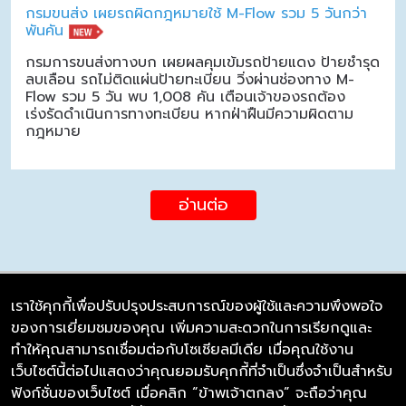
กรมขนส่ง เผยรถผิดกฎหมายใช้ M-Flow รวม 5 วันกว่า
พันคัน
กรมการขนส่งทางบก เผยผลคุมเข้มรถป้ายแดง ป้ายชำรุด
ลบเลือน รถไม่ติดแผ่นป้ายทะเบียน วิ่งผ่านช่องทาง M-
Flow รวม 5 วัน พบ 1,008 คัน เตือนเจ้าของรถต้อง
เร่งรัดดำเนินการทางทะเบียน หากฝ่าฝืนมีความผิดตาม
กฎหมาย
อ่านต่อ
เราใช้คุกกี้เพื่อปรับปรุงประสบการณ์ของผู้ใช้และความพึงพอใจ
ของการเยี่ยมชมของคุณ เพิ่มความสะดวกในการเรียกดูและ
บริษัท ซิมลิงค์ จำกัด
ทำให้คุณสามารถเชื่อมต่อกับโซเชียลมีเดีย เมื่อคุณใช้งาน
98/226 Bangrakyai-Baanmai Road,
เว็บไซต์นี้ต่อไปแสดงว่าคุณยอมรับคุกกี้ที่จำเป็นซึ่งจำเป็นสำหรับ
Bangyai, Nonthaburi 11140
ฟังก์ชั่นของเว็บไซต์ เมื่อคลิก “ข้าพเจ้าตกลง” จะถือว่าคุณ