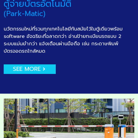
ตู้จ่ายบัตรอัตโนมัติ
(Park-Matic)
นวัตกรรมใหม่ที่รวมทุกเทคโนโลยีทันสมัยไว้ในตู้เดียวพร้อม
software อัจฉริยะที่ฉลาดกว่า อ่านป้ายทะเบียนรถแบบ 2
ระบบแม่นยำกว่า แจ้งเตือนผ่านมือถือ เช่น กระดาษพิมพ์
บัตรจอดรถใกล้หมด
SEE MORE