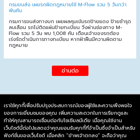
กรมขนส่ง เผยรถผิดกฎหมายใช้ M-Flow รวม 5 วันกว่า
พันคัน
กรมการขนส่งทางบก เผยผลคุมเข้มรถป้ายแดง ป้ายชำรุด
ลบเลือน รถไม่ติดแผ่นป้ายทะเบียน วิ่งผ่านช่องทาง M-
Flow รวม 5 วัน พบ 1,008 คัน เตือนเจ้าของรถต้อง
เร่งรัดดำเนินการทางทะเบียน หากฝ่าฝืนมีความผิดตาม
กฎหมาย
อ่านต่อ
เราใช้คุกกี้เพื่อปรับปรุงประสบการณ์ของผู้ใช้และความพึงพอใจ
ของการเยี่ยมชมของคุณ เพิ่มความสะดวกในการเรียกดูและ
บริษัท ซิมลิงค์ จำกัด
ทำให้คุณสามารถเชื่อมต่อกับโซเชียลมีเดีย เมื่อคุณใช้งาน
98/226 Bangrakyai-Baanmai Road,
เว็บไซต์นี้ต่อไปแสดงว่าคุณยอมรับคุกกี้ที่จำเป็นซึ่งจำเป็นสำหรับ
Bangyai, Nonthaburi 11140
ฟังก์ชั่นของเว็บไซต์ เมื่อคลิก “ข้าพเจ้าตกลง” จะถือว่าคุณ