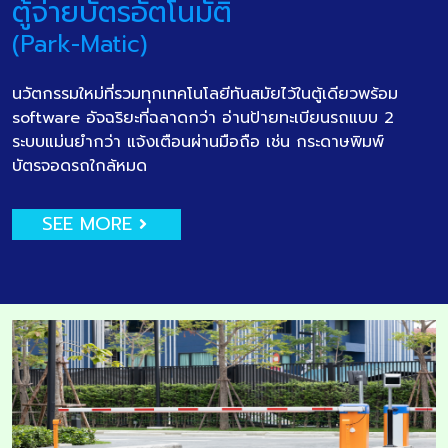
ตู้จ่ายบัตรอัตโนมัติ
(Park-Matic)
นวัตกรรมใหม่ที่รวมทุกเทคโนโลยีทันสมัยไว้ในตู้เดียวพร้อม
software อัจฉริยะที่ฉลาดกว่า อ่านป้ายทะเบียนรถแบบ 2
ระบบแม่นยำกว่า แจ้งเตือนผ่านมือถือ เช่น กระดาษพิมพ์
บัตรจอดรถใกล้หมด
SEE MORE