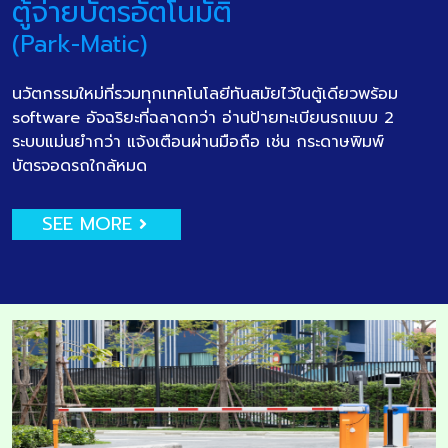
ตู้จ่ายบัตรอัตโนมัติ
(Park-Matic)
นวัตกรรมใหม่ที่รวมทุกเทคโนโลยีทันสมัยไว้ในตู้เดียวพร้อม
software อัจฉริยะที่ฉลาดกว่า อ่านป้ายทะเบียนรถแบบ 2
ระบบแม่นยำกว่า แจ้งเตือนผ่านมือถือ เช่น กระดาษพิมพ์
บัตรจอดรถใกล้หมด
SEE MORE