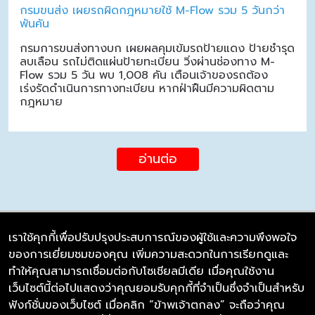
กรมขนส่ง เผยรถผิดกฎหมายใช้ M-Flow รวม 5 วันกว่า
พันคัน
กรมการขนส่งทางบก เผยผลคุมเข้มรถป้ายแดง ป้ายชำรุด
ลบเลือน รถไม่ติดแผ่นป้ายทะเบียน วิ่งผ่านช่องทาง M-
Flow รวม 5 วัน พบ 1,008 คัน เตือนเจ้าของรถต้อง
เร่งรัดดำเนินการทางทะเบียน หากฝ่าฝืนมีความผิดตาม
กฎหมาย
อ่านต่อ
เราใช้คุกกี้เพื่อปรับปรุงประสบการณ์ของผู้ใช้และความพึงพอใจ
ของการเยี่ยมชมของคุณ เพิ่มความสะดวกในการเรียกดูและ
บริษัท ซิมลิงค์ จำกัด
ทำให้คุณสามารถเชื่อมต่อกับโซเชียลมีเดีย เมื่อคุณใช้งาน
98/226 Bangrakyai-Baanmai Road,
เว็บไซต์นี้ต่อไปแสดงว่าคุณยอมรับคุกกี้ที่จำเป็นซึ่งจำเป็นสำหรับ
Bangyai, Nonthaburi 11140
ฟังก์ชั่นของเว็บไซต์ เมื่อคลิก “ข้าพเจ้าตกลง” จะถือว่าคุณ