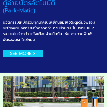
ตู้จ่ายบัตรอัตโนมัติ
(Park-Matic)
นวัตกรรมใหม่ที่รวมทุกเทคโนโลยีทันสมัยไว้ในตู้เดียวพร้อม
software อัจฉริยะที่ฉลาดกว่า อ่านป้ายทะเบียนรถแบบ 2
ระบบแม่นยำกว่า แจ้งเตือนผ่านมือถือ เช่น กระดาษพิมพ์
บัตรจอดรถใกล้หมด
SEE MORE