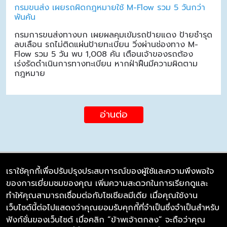
กรมขนส่ง เผยรถผิดกฎหมายใช้ M-Flow รวม 5 วันกว่า
พันคัน
กรมการขนส่งทางบก เผยผลคุมเข้มรถป้ายแดง ป้ายชำรุด
ลบเลือน รถไม่ติดแผ่นป้ายทะเบียน วิ่งผ่านช่องทาง M-
Flow รวม 5 วัน พบ 1,008 คัน เตือนเจ้าของรถต้อง
เร่งรัดดำเนินการทางทะเบียน หากฝ่าฝืนมีความผิดตาม
กฎหมาย
อ่านต่อ
เราใช้คุกกี้เพื่อปรับปรุงประสบการณ์ของผู้ใช้และความพึงพอใจ
ของการเยี่ยมชมของคุณ เพิ่มความสะดวกในการเรียกดูและ
บริษัท ซิมลิงค์ จำกัด
ทำให้คุณสามารถเชื่อมต่อกับโซเชียลมีเดีย เมื่อคุณใช้งาน
98/226 Bangrakyai-Baanmai Road,
เว็บไซต์นี้ต่อไปแสดงว่าคุณยอมรับคุกกี้ที่จำเป็นซึ่งจำเป็นสำหรับ
Bangyai, Nonthaburi 11140
ฟังก์ชั่นของเว็บไซต์ เมื่อคลิก “ข้าพเจ้าตกลง” จะถือว่าคุณ