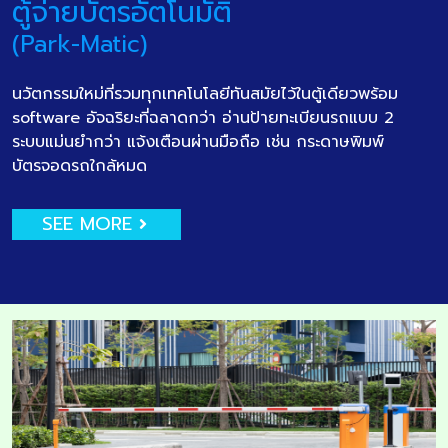
ตู้จ่ายบัตรอัตโนมัติ
(Park-Matic)
นวัตกรรมใหม่ที่รวมทุกเทคโนโลยีทันสมัยไว้ในตู้เดียวพร้อม
software อัจฉริยะที่ฉลาดกว่า อ่านป้ายทะเบียนรถแบบ 2
ระบบแม่นยำกว่า แจ้งเตือนผ่านมือถือ เช่น กระดาษพิมพ์
บัตรจอดรถใกล้หมด
SEE MORE