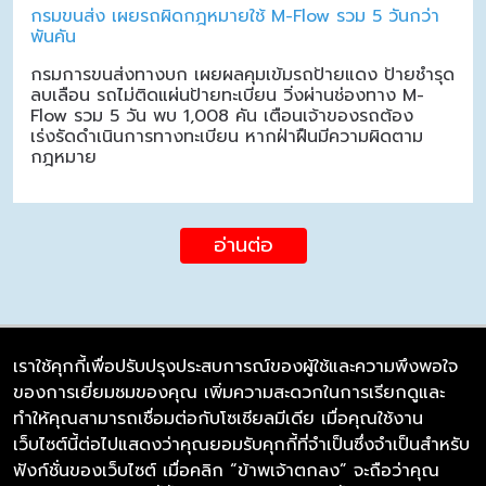
กรมขนส่ง เผยรถผิดกฎหมายใช้ M-Flow รวม 5 วันกว่า
พันคัน
กรมการขนส่งทางบก เผยผลคุมเข้มรถป้ายแดง ป้ายชำรุด
ลบเลือน รถไม่ติดแผ่นป้ายทะเบียน วิ่งผ่านช่องทาง M-
Flow รวม 5 วัน พบ 1,008 คัน เตือนเจ้าของรถต้อง
เร่งรัดดำเนินการทางทะเบียน หากฝ่าฝืนมีความผิดตาม
กฎหมาย
อ่านต่อ
เราใช้คุกกี้เพื่อปรับปรุงประสบการณ์ของผู้ใช้และความพึงพอใจ
ของการเยี่ยมชมของคุณ เพิ่มความสะดวกในการเรียกดูและ
บริษัท ซิมลิงค์ จำกัด
ทำให้คุณสามารถเชื่อมต่อกับโซเชียลมีเดีย เมื่อคุณใช้งาน
98/226 Bangrakyai-Baanmai Road,
เว็บไซต์นี้ต่อไปแสดงว่าคุณยอมรับคุกกี้ที่จำเป็นซึ่งจำเป็นสำหรับ
Bangyai, Nonthaburi 11140
ฟังก์ชั่นของเว็บไซต์ เมื่อคลิก “ข้าพเจ้าตกลง” จะถือว่าคุณ