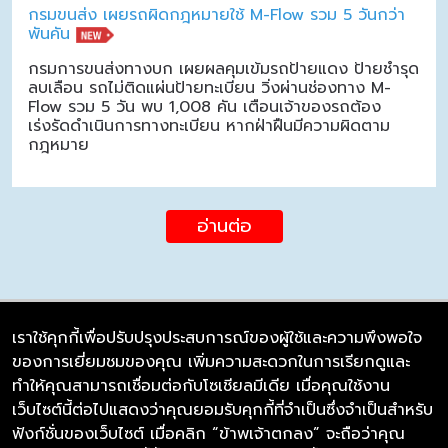
กรมขนส่ง เผยรถผิดกฎหมายใช้ M-Flow รวม 5 วันกว่า
พันคัน
กรมการขนส่งทางบก เผยผลคุมเข้มรถป้ายแดง ป้ายชำรุด
ลบเลือน รถไม่ติดแผ่นป้ายทะเบียน วิ่งผ่านช่องทาง M-
Flow รวม 5 วัน พบ 1,008 คัน เตือนเจ้าของรถต้อง
เร่งรัดดำเนินการทางทะเบียน หากฝ่าฝืนมีความผิดตาม
กฎหมาย
อ่านต่อ
เราใช้คุกกี้เพื่อปรับปรุงประสบการณ์ของผู้ใช้และความพึงพอใจ
ของการเยี่ยมชมของคุณ เพิ่มความสะดวกในการเรียกดูและ
บริษัท ซิมลิงค์ จำกัด
ทำให้คุณสามารถเชื่อมต่อกับโซเชียลมีเดีย เมื่อคุณใช้งาน
98/226 Bangrakyai-Baanmai Road,
เว็บไซต์นี้ต่อไปแสดงว่าคุณยอมรับคุกกี้ที่จำเป็นซึ่งจำเป็นสำหรับ
Bangyai, Nonthaburi 11140
ฟังก์ชั่นของเว็บไซต์ เมื่อคลิก “ข้าพเจ้าตกลง” จะถือว่าคุณ