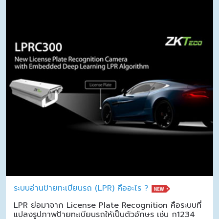
ระบบอ่านป้ายทะเบียนรถ (LPR) คืออะไร ?
LPR ย่อมาจาก License Plate Recognition คือระบบที่
แปลงรูปภาพป้ายทะเบียนรถให้เป็นตัวอักษร เช่น ก1234