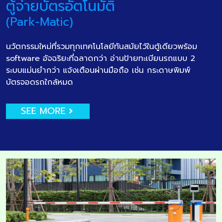
ตู้จ่ายบัตรอัตโนมัติ
(Park-Matic)
นวัตกรรมใหม่ที่รวมทุกเทคโนโลยีทันสมัยไว้ในตู้เดียวพร้อม
software อัจฉริยะที่ฉลาดกว่า อ่านป้ายทะเบียนรถแบบ 2
ระบบแม่นยำกว่า แจ้งเตือนผ่านมือถือ เช่น กระดาษพิมพ์
บัตรจอดรถใกล้หมด
SEE MORE