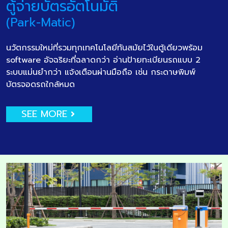
ตู้จ่ายบัตรอัตโนมัติ
(Park-Matic)
นวัตกรรมใหม่ที่รวมทุกเทคโนโลยีทันสมัยไว้ในตู้เดียวพร้อม
software อัจฉริยะที่ฉลาดกว่า อ่านป้ายทะเบียนรถแบบ 2
ระบบแม่นยำกว่า แจ้งเตือนผ่านมือถือ เช่น กระดาษพิมพ์
บัตรจอดรถใกล้หมด
SEE MORE