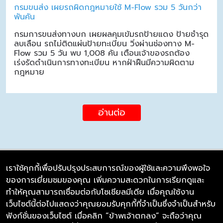
กรมขนส่ง เผยรถผิดกฎหมายใช้ M-Flow รวม 5 วันกว่า
พันคัน
กรมการขนส่งทางบก เผยผลคุมเข้มรถป้ายแดง ป้ายชำรุด
ลบเลือน รถไม่ติดแผ่นป้ายทะเบียน วิ่งผ่านช่องทาง M-
Flow รวม 5 วัน พบ 1,008 คัน เตือนเจ้าของรถต้อง
เร่งรัดดำเนินการทางทะเบียน หากฝ่าฝืนมีความผิดตาม
กฎหมาย
อ่านต่อ
เราใช้คุกกี้เพื่อปรับปรุงประสบการณ์ของผู้ใช้และความพึงพอใจ
ของการเยี่ยมชมของคุณ เพิ่มความสะดวกในการเรียกดูและ
บริษัท ซิมลิงค์ จำกัด
ทำให้คุณสามารถเชื่อมต่อกับโซเชียลมีเดีย เมื่อคุณใช้งาน
98/226 Bangrakyai-Baanmai Road,
เว็บไซต์นี้ต่อไปแสดงว่าคุณยอมรับคุกกี้ที่จำเป็นซึ่งจำเป็นสำหรับ
Bangyai, Nonthaburi 11140
ฟังก์ชั่นของเว็บไซต์ เมื่อคลิก “ข้าพเจ้าตกลง” จะถือว่าคุณ