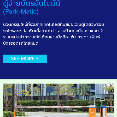
ตู้จ่ายบัตรอัตโนมัติ
(Park-Matic)
นวัตกรรมใหม่ที่รวมทุกเทคโนโลยีทันสมัยไว้ในตู้เดียวพร้อม
software อัจฉริยะที่ฉลาดกว่า อ่านป้ายทะเบียนรถแบบ 2
ระบบแม่นยำกว่า แจ้งเตือนผ่านมือถือ เช่น กระดาษพิมพ์
บัตรจอดรถใกล้หมด
SEE MORE