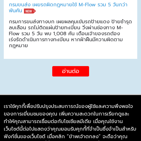
กรมขนส่ง เผยรถผิดกฎหมายใช้ M-Flow รวม 5 วันกว่า
พันคัน
กรมการขนส่งทางบก เผยผลคุมเข้มรถป้ายแดง ป้ายชำรุด
ลบเลือน รถไม่ติดแผ่นป้ายทะเบียน วิ่งผ่านช่องทาง M-
Flow รวม 5 วัน พบ 1,008 คัน เตือนเจ้าของรถต้อง
เร่งรัดดำเนินการทางทะเบียน หากฝ่าฝืนมีความผิดตาม
กฎหมาย
อ่านต่อ
เราใช้คุกกี้เพื่อปรับปรุงประสบการณ์ของผู้ใช้และความพึงพอใจ
ของการเยี่ยมชมของคุณ เพิ่มความสะดวกในการเรียกดูและ
บริษัท ซิมลิงค์ จำกัด
ทำให้คุณสามารถเชื่อมต่อกับโซเชียลมีเดีย เมื่อคุณใช้งาน
98/226 Bangrakyai-Baanmai Road,
เว็บไซต์นี้ต่อไปแสดงว่าคุณยอมรับคุกกี้ที่จำเป็นซึ่งจำเป็นสำหรับ
Bangyai, Nonthaburi 11140
ฟังก์ชั่นของเว็บไซต์ เมื่อคลิก “ข้าพเจ้าตกลง” จะถือว่าคุณ