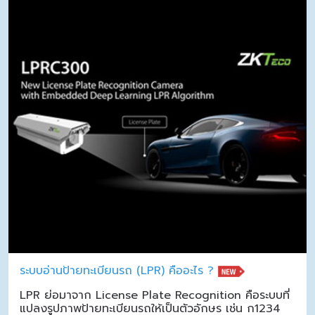
ระบบอ่านป้ายทะเบียนรถ (LPR) คืออะไร ?
LPR ย่อมาจาก License Plate Recognition คือระบบที่
แปลงรูปภาพป้ายทะเบียนรถให้เป็นตัวอักษร เช่น ก1234