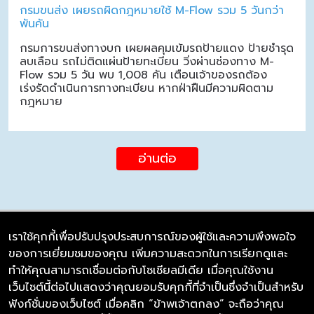
กรมขนส่ง เผยรถผิดกฎหมายใช้ M-Flow รวม 5 วันกว่า
พันคัน
กรมการขนส่งทางบก เผยผลคุมเข้มรถป้ายแดง ป้ายชำรุด
ลบเลือน รถไม่ติดแผ่นป้ายทะเบียน วิ่งผ่านช่องทาง M-
Flow รวม 5 วัน พบ 1,008 คัน เตือนเจ้าของรถต้อง
เร่งรัดดำเนินการทางทะเบียน หากฝ่าฝืนมีความผิดตาม
กฎหมาย
อ่านต่อ
เราใช้คุกกี้เพื่อปรับปรุงประสบการณ์ของผู้ใช้และความพึงพอใจ
ของการเยี่ยมชมของคุณ เพิ่มความสะดวกในการเรียกดูและ
บริษัท ซิมลิงค์ จำกัด
ทำให้คุณสามารถเชื่อมต่อกับโซเชียลมีเดีย เมื่อคุณใช้งาน
98/226 Bangrakyai-Baanmai Road,
เว็บไซต์นี้ต่อไปแสดงว่าคุณยอมรับคุกกี้ที่จำเป็นซึ่งจำเป็นสำหรับ
Bangyai, Nonthaburi 11140
ฟังก์ชั่นของเว็บไซต์ เมื่อคลิก “ข้าพเจ้าตกลง” จะถือว่าคุณ