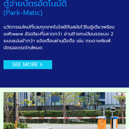
ตู้จ่ายบัตรอัตโนมัติ
(Park-Matic)
นวัตกรรมใหม่ที่รวมทุกเทคโนโลยีทันสมัยไว้ในตู้เดียวพร้อม
software อัจฉริยะที่ฉลาดกว่า อ่านป้ายทะเบียนรถแบบ 2
ระบบแม่นยำกว่า แจ้งเตือนผ่านมือถือ เช่น กระดาษพิมพ์
บัตรจอดรถใกล้หมด
SEE MORE