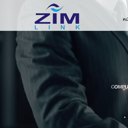
Zimlink.co.th
หน