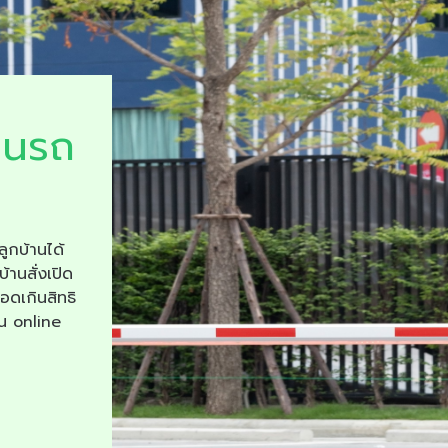
ยนรถ
ลูกบ้านได้
บ้านสั่งเปิด
จอดเกินสิทธิ
าน online