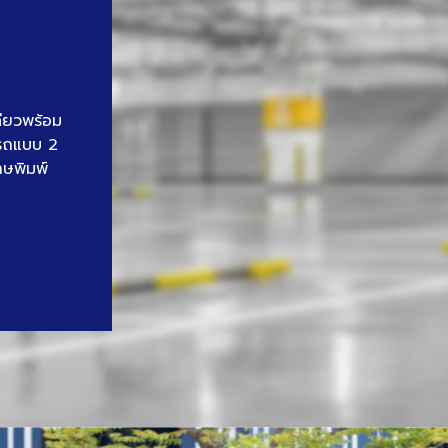
ดียวพร้อม
นรถแบบ 2
าษพิมพ์