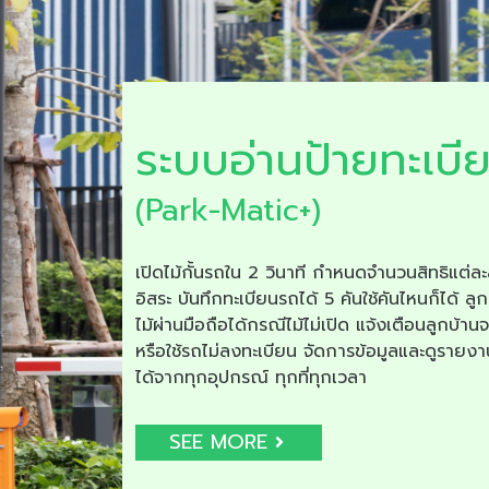
ระบบอ่านป้ายทะเบี
(Park-Matic+)
เปิดไม้กั้นรถใน 2 วินาที กำหนดจำนวนสิทธิแต่ละ
อิสระ บันทึกทะเบียนรถได้ 5 คันใช้คันไหนก็ได้ ลูก
ไม้ผ่านมือถือได้กรณีไม้ไม่เปิด แจ้งเตือนลูกบ้าน
หรือใช้รถไม่ลงทะเบียน จัดการข้อมูลและดูรายง
ได้จากทุกอุปกรณ์ ทุกที่ทุกเวลา
SEE MORE