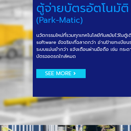
ตู้จ่ายบัตรอัตโนมัติ
(Park-Matic)
นวัตกรรมใหม่ที่รวมทุกเทคโนโลยีทันสมัยไว้ในตู้เ
software อัจฉริยะที่ฉลาดกว่า อ่านป้ายทะเบีย
ระบบแม่นยำกว่า แจ้งเตือนผ่านมือถือ เช่น กระด
บัตรจอดรถใกล้หมด
SEE MORE