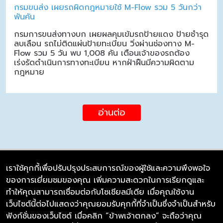
กรมขนส่ง เผยรถผิดกฎหมายใช้ M-Flow รวม 5 วันกว่า
พันคัน
กรมการขนส่งทางบก เผยผลคุมเข้มรถป้ายแดง ป้ายชำรุด
ลบเลือน รถไม่ติดแผ่นป้ายทะเบียน วิ่งผ่านช่องทาง M-
Flow รวม 5 วัน พบ 1,008 คัน เตือนเจ้าของรถต้อง
เร่งรัดดำเนินการทางทะเบียน หากฝ่าฝืนมีความผิดตาม
กฎหมาย
อ่านต่อ
เราใช้คุกกี้เพื่อปรับปรุงประสบการณ์ของผู้ใช้และความพึงพอใจ
ของการเยี่ยมชมของคุณ เพิ่มความสะดวกในการเรียกดูและ
บริษัท ซิมลิงค์ จำกัด
ทำให้คุณสามารถเชื่อมต่อกับโซเชียลมีเดีย เมื่อคุณใช้งาน
98/226 Bangrakyai-Baanmai Road,
เว็บไซต์นี้ต่อไปแสดงว่าคุณยอมรับคุกกี้ที่จำเป็นซึ่งจำเป็นสำหรับ
Bangyai, Nonthaburi 11140
ฟังก์ชั่นของเว็บไซต์ เมื่อคลิก “ข้าพเจ้าตกลง” จะถือว่าคุณ