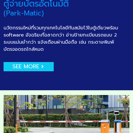
ตู้จ่ายบัตรอัตโนมัติ
(Park-Matic)
นวัตกรรมใหม่ที่รวมทุกเทคโนโลยีทันสมัยไว้ในตู้เดียวพร้อม
software อัจฉริยะที่ฉลาดกว่า อ่านป้ายทะเบียนรถแบบ 2
ระบบแม่นยำกว่า แจ้งเตือนผ่านมือถือ เช่น กระดาษพิมพ์
บัตรจอดรถใกล้หมด
SEE MORE