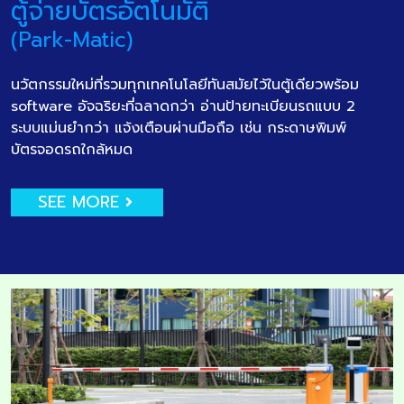
ตู้จ่ายบัตรอัตโนมัติ
(Park-Matic)
นวัตกรรมใหม่ที่รวมทุกเทคโนโลยีทันสมัยไว้ในตู้เดียวพร้อม
software อัจฉริยะที่ฉลาดกว่า อ่านป้ายทะเบียนรถแบบ 2
ระบบแม่นยำกว่า แจ้งเตือนผ่านมือถือ เช่น กระดาษพิมพ์
บัตรจอดรถใกล้หมด
SEE MORE