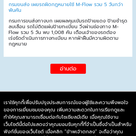
กรมขนส่ง เผยรถผิดกฎหมายใช้ M-Flow รวม 5 วันกว่า
พันคัน
กรมการขนส่งทางบก เผยผลคุมเข้มรถป้ายแดง ป้ายชำรุด
ลบเลือน รถไม่ติดแผ่นป้ายทะเบียน วิ่งผ่านช่องทาง M-
Flow รวม 5 วัน พบ 1,008 คัน เตือนเจ้าของรถต้อง
เร่งรัดดำเนินการทางทะเบียน หากฝ่าฝืนมีความผิดตาม
กฎหมาย
อ่านต่อ
เราใช้คุกกี้เพื่อปรับปรุงประสบการณ์ของผู้ใช้และความพึงพอใจ
ของการเยี่ยมชมของคุณ เพิ่มความสะดวกในการเรียกดูและ
บริษัท ซิมลิงค์ จำกัด
ทำให้คุณสามารถเชื่อมต่อกับโซเชียลมีเดีย เมื่อคุณใช้งาน
98/226 Bangrakyai-Baanmai Road,
เว็บไซต์นี้ต่อไปแสดงว่าคุณยอมรับคุกกี้ที่จำเป็นซึ่งจำเป็นสำหรับ
Bangyai, Nonthaburi 11140
ฟังก์ชั่นของเว็บไซต์ เมื่อคลิก “ข้าพเจ้าตกลง” จะถือว่าคุณ