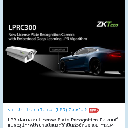
ระบบอ่านป้ายทะเบียนรถ (LPR) คืออะไร ?
LPR ย่อมาจาก License Plate Recognition คือระบบที่
แปลงรูปภาพป้ายทะเบียนรถให้เป็นตัวอักษร เช่น ก1234