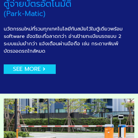
ตู้จ่ายบัตรอัตโนมัติ
(Park-Matic)
นวัตกรรมใหม่ที่รวมทุกเทคโนโลยีทันสมัยไว้ในตู้เดียวพร้อม
software อัจฉริยะที่ฉลาดกว่า อ่านป้ายทะเบียนรถแบบ 2
ระบบแม่นยำกว่า แจ้งเตือนผ่านมือถือ เช่น กระดาษพิมพ์
บัตรจอดรถใกล้หมด
SEE MORE