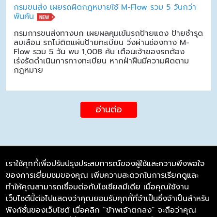
กรมขนส่ง เผยรถผิดกฎหมายใช้ M-Flow รวม 5 วันกว่า
พันคัน
กรมการขนส่งทางบก เผยผลคุมเข้มรถป้ายแดง ป้ายชำรุด
ลบเลือน รถไม่ติดแผ่นป้ายทะเบียน วิ่งผ่านช่องทาง M-
Flow รวม 5 วัน พบ 1,008 คัน เตือนเจ้าของรถต้อง
เร่งรัดดำเนินการทางทะเบียน หากฝ่าฝืนมีความผิดตาม
กฎหมาย
อ่านต่อ
เราใช้คุกกี้เพื่อปรับปรุงประสบการณ์ของผู้ใช้และความพึงพอใจ
ของการเยี่ยมชมของคุณ เพิ่มความสะดวกในการเรียกดูและ
บริษัท ซิมลิงค์ จำกัด
ทำให้คุณสามารถเชื่อมต่อกับโซเชียลมีเดีย เมื่อคุณใช้งาน
98/226 Bangrakyai-Baanmai Road,
เว็บไซต์นี้ต่อไปแสดงว่าคุณยอมรับคุกกี้ที่จำเป็นซึ่งจำเป็นสำหรับ
Bangyai, Nonthaburi 11140
ฟังก์ชั่นของเว็บไซต์ เมื่อคลิก “ข้าพเจ้าตกลง” จะถือว่าคุณ