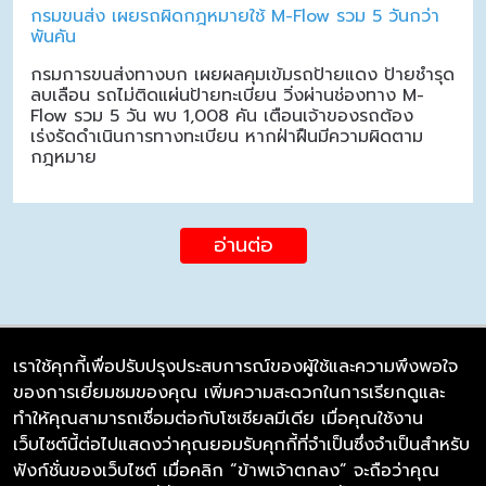
กรมขนส่ง เผยรถผิดกฎหมายใช้ M-Flow รวม 5 วันกว่า
พันคัน
กรมการขนส่งทางบก เผยผลคุมเข้มรถป้ายแดง ป้ายชำรุด
ลบเลือน รถไม่ติดแผ่นป้ายทะเบียน วิ่งผ่านช่องทาง M-
Flow รวม 5 วัน พบ 1,008 คัน เตือนเจ้าของรถต้อง
เร่งรัดดำเนินการทางทะเบียน หากฝ่าฝืนมีความผิดตาม
กฎหมาย
อ่านต่อ
เราใช้คุกกี้เพื่อปรับปรุงประสบการณ์ของผู้ใช้และความพึงพอใจ
ของการเยี่ยมชมของคุณ เพิ่มความสะดวกในการเรียกดูและ
บริษัท ซิมลิงค์ จำกัด
ทำให้คุณสามารถเชื่อมต่อกับโซเชียลมีเดีย เมื่อคุณใช้งาน
98/226 Bangrakyai-Baanmai Road,
เว็บไซต์นี้ต่อไปแสดงว่าคุณยอมรับคุกกี้ที่จำเป็นซึ่งจำเป็นสำหรับ
Bangyai, Nonthaburi 11140
ฟังก์ชั่นของเว็บไซต์ เมื่อคลิก “ข้าพเจ้าตกลง” จะถือว่าคุณ