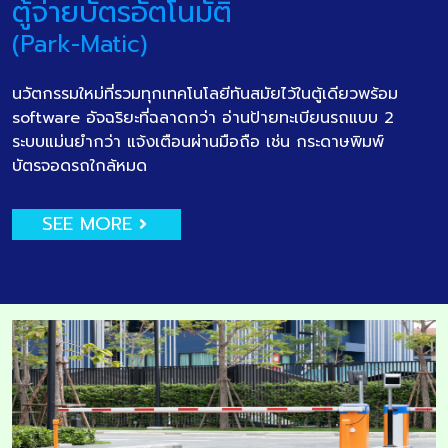
ตู้จ่ายบัตรอัตโนมัติ
(Park-Matic)
นวัตกรรมใหม่ที่รวมทุกเทคโนโลยีทันสมัยไว้ในตู้เดียวพร้อม
software อัจฉริยะที่ฉลาดกว่า อ่านป้ายทะเบียนรถแบบ 2
ระบบแม่นยำกว่า แจ้งเตือนผ่านมือถือ เช่น กระดาษพิมพ์
บัตรจอดรถใกล้หมด
SEE MORE