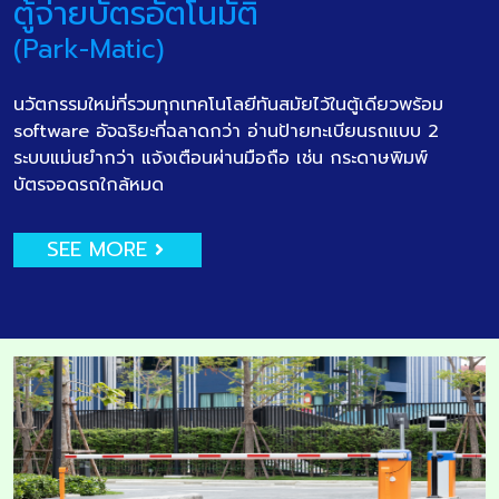
ตู้จ่ายบัตรอัตโนมัติ
(Park-Matic)
นวัตกรรมใหม่ที่รวมทุกเทคโนโลยีทันสมัยไว้ในตู้เดียวพร้อม
software อัจฉริยะที่ฉลาดกว่า อ่านป้ายทะเบียนรถแบบ 2
ระบบแม่นยำกว่า แจ้งเตือนผ่านมือถือ เช่น กระดาษพิมพ์
บัตรจอดรถใกล้หมด
SEE MORE