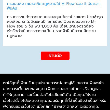
กรมขนส่ง เผยรถผิดกฎหมายใช้ M-Flow รวม 5 วันกว่า
พันคัน
กรมการขนส่งทางบก เผยผลคุมเข้มรถป้ายแดง ป้ายชำรุด
ลบเลือน รถไม่ติดแผ่นป้ายทะเบียน วิ่งผ่านช่องทาง M-
Flow รวม 5 วัน พบ 1,008 คัน เตือนเจ้าของรถต้อง
เร่งรัดดำเนินการทางทะเบียน หากฝ่าฝืนมีความผิดตาม
กฎหมาย
อ่านต่อ
เราใช้คุกกี้เพื่อปรับปรุงประสบการณ์ของผู้ใช้และความพึงพอใจ
ของการเยี่ยมชมของคุณ เพิ่มความสะดวกในการเรียกดูและ
บริษัท ซิมลิงค์ จำกัด
ทำให้คุณสามารถเชื่อมต่อกับโซเชียลมีเดีย เมื่อคุณใช้งาน
98/226 Bangrakyai-Baanmai Road,
เว็บไซต์นี้ต่อไปแสดงว่าคุณยอมรับคุกกี้ที่จำเป็นซึ่งจำเป็นสำหรับ
Bangyai, Nonthaburi 11140
ฟังก์ชั่นของเว็บไซต์ เมื่อคลิก “ข้าพเจ้าตกลง” จะถือว่าคุณ