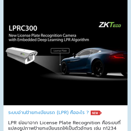
ระบบอ่านป้ายทะเบียนรถ (LPR) คืออะไร ?
LPR ย่อมาจาก License Plate Recognition คือระบบที่
แปลงรูปภาพป้ายทะเบียนรถให้เป็นตัวอักษร เช่น ก1234