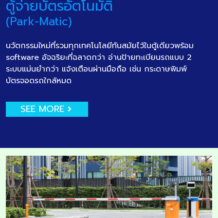
ตู้จ่ายบัตรอัตโนมัติ
(Park-Matic)
นวัตกรรมใหม่ที่รวมทุกเทคโนโลยีทันสมัยไว้ในตู้เดียวพร้อม
software อัจฉริยะที่ฉลาดกว่า อ่านป้ายทะเบียนรถแบบ 2
ระบบแม่นยำกว่า แจ้งเตือนผ่านมือถือ เช่น กระดาษพิมพ์
บัตรจอดรถใกล้หมด
SEE MORE