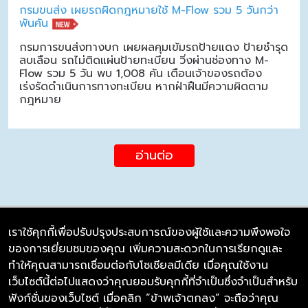
กรมขนส่ง เผยรถผิดกฎหมายใช้ M-Flow รวม 5 วันกว่า
พันคัน
กรมการขนส่งทางบก เผยผลคุมเข้มรถป้ายแดง ป้ายชำรุด
ลบเลือน รถไม่ติดแผ่นป้ายทะเบียน วิ่งผ่านช่องทาง M-
Flow รวม 5 วัน พบ 1,008 คัน เตือนเจ้าของรถต้อง
เร่งรัดดำเนินการทางทะเบียน หากฝ่าฝืนมีความผิดตาม
กฎหมาย
อ่านต่อ
เราใช้คุกกี้เพื่อปรับปรุงประสบการณ์ของผู้ใช้และความพึงพอใจ
ของการเยี่ยมชมของคุณ เพิ่มความสะดวกในการเรียกดูและ
บริษัท ซิมลิงค์ จำกัด
ทำให้คุณสามารถเชื่อมต่อกับโซเชียลมีเดีย เมื่อคุณใช้งาน
98/226 Bangrakyai-Baanmai Road,
เว็บไซต์นี้ต่อไปแสดงว่าคุณยอมรับคุกกี้ที่จำเป็นซึ่งจำเป็นสำหรับ
Bangyai, Nonthaburi 11140
ฟังก์ชั่นของเว็บไซต์ เมื่อคลิก “ข้าพเจ้าตกลง” จะถือว่าคุณ