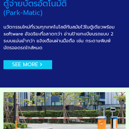
ตู้จ่ายบัตรอัตโนมัติ
(Park-Matic)
นวัตกรรมใหม่ที่รวมทุกเทคโนโลยีทันสมัยไว้ในตู้เดียวพร้อม
software อัจฉริยะที่ฉลาดกว่า อ่านป้ายทะเบียนรถแบบ 2
ระบบแม่นยำกว่า แจ้งเตือนผ่านมือถือ เช่น กระดาษพิมพ์
บัตรจอดรถใกล้หมด
SEE MORE