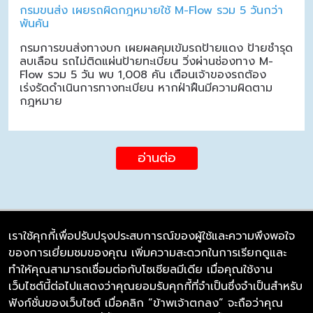
กรมขนส่ง เผยรถผิดกฎหมายใช้ M-Flow รวม 5 วันกว่า
พันคัน
กรมการขนส่งทางบก เผยผลคุมเข้มรถป้ายแดง ป้ายชำรุด
ลบเลือน รถไม่ติดแผ่นป้ายทะเบียน วิ่งผ่านช่องทาง M-
Flow รวม 5 วัน พบ 1,008 คัน เตือนเจ้าของรถต้อง
เร่งรัดดำเนินการทางทะเบียน หากฝ่าฝืนมีความผิดตาม
กฎหมาย
อ่านต่อ
เราใช้คุกกี้เพื่อปรับปรุงประสบการณ์ของผู้ใช้และความพึงพอใจ
ของการเยี่ยมชมของคุณ เพิ่มความสะดวกในการเรียกดูและ
บริษัท ซิมลิงค์ จำกัด
ทำให้คุณสามารถเชื่อมต่อกับโซเชียลมีเดีย เมื่อคุณใช้งาน
98/226 Bangrakyai-Baanmai Road,
เว็บไซต์นี้ต่อไปแสดงว่าคุณยอมรับคุกกี้ที่จำเป็นซึ่งจำเป็นสำหรับ
Bangyai, Nonthaburi 11140
ฟังก์ชั่นของเว็บไซต์ เมื่อคลิก “ข้าพเจ้าตกลง” จะถือว่าคุณ