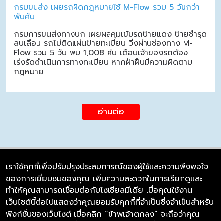
กรมขนส่ง เผยรถผิดกฎหมายใช้ M-Flow รวม 5 วันกว่า
พันคัน
กรมการขนส่งทางบก เผยผลคุมเข้มรถป้ายแดง ป้ายชำรุด
ลบเลือน รถไม่ติดแผ่นป้ายทะเบียน วิ่งผ่านช่องทาง M-
Flow รวม 5 วัน พบ 1,008 คัน เตือนเจ้าของรถต้อง
เร่งรัดดำเนินการทางทะเบียน หากฝ่าฝืนมีความผิดตาม
กฎหมาย
อ่านต่อ
เราใช้คุกกี้เพื่อปรับปรุงประสบการณ์ของผู้ใช้และความพึงพอใจ
ของการเยี่ยมชมของคุณ เพิ่มความสะดวกในการเรียกดูและ
บริษัท ซิมลิงค์ จำกัด
ทำให้คุณสามารถเชื่อมต่อกับโซเชียลมีเดีย เมื่อคุณใช้งาน
98/226 Bangrakyai-Baanmai Road,
เว็บไซต์นี้ต่อไปแสดงว่าคุณยอมรับคุกกี้ที่จำเป็นซึ่งจำเป็นสำหรับ
Bangyai, Nonthaburi 11140
ฟังก์ชั่นของเว็บไซต์ เมื่อคลิก “ข้าพเจ้าตกลง” จะถือว่าคุณ