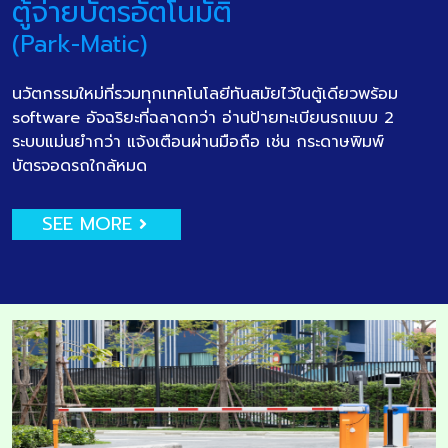
ตู้จ่ายบัตรอัตโนมัติ
(Park-Matic)
นวัตกรรมใหม่ที่รวมทุกเทคโนโลยีทันสมัยไว้ในตู้เดียวพร้อม
software อัจฉริยะที่ฉลาดกว่า อ่านป้ายทะเบียนรถแบบ 2
ระบบแม่นยำกว่า แจ้งเตือนผ่านมือถือ เช่น กระดาษพิมพ์
บัตรจอดรถใกล้หมด
SEE MORE