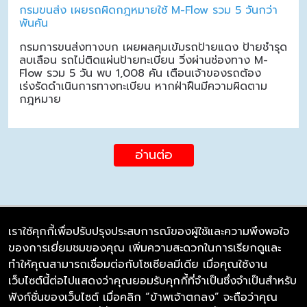
กรมขนส่ง เผยรถผิดกฎหมายใช้ M-Flow รวม 5 วันกว่า
พันคัน
กรมการขนส่งทางบก เผยผลคุมเข้มรถป้ายแดง ป้ายชำรุด
ลบเลือน รถไม่ติดแผ่นป้ายทะเบียน วิ่งผ่านช่องทาง M-
Flow รวม 5 วัน พบ 1,008 คัน เตือนเจ้าของรถต้อง
เร่งรัดดำเนินการทางทะเบียน หากฝ่าฝืนมีความผิดตาม
กฎหมาย
อ่านต่อ
เราใช้คุกกี้เพื่อปรับปรุงประสบการณ์ของผู้ใช้และความพึงพอใจ
ของการเยี่ยมชมของคุณ เพิ่มความสะดวกในการเรียกดูและ
บริษัท ซิมลิงค์ จำกัด
ทำให้คุณสามารถเชื่อมต่อกับโซเชียลมีเดีย เมื่อคุณใช้งาน
98/226 Bangrakyai-Baanmai Road,
เว็บไซต์นี้ต่อไปแสดงว่าคุณยอมรับคุกกี้ที่จำเป็นซึ่งจำเป็นสำหรับ
Bangyai, Nonthaburi 11140
ฟังก์ชั่นของเว็บไซต์ เมื่อคลิก “ข้าพเจ้าตกลง” จะถือว่าคุณ