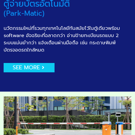
ตู้จ่ายบัตรอัตโนมัติ
(Park-Matic)
นวัตกรรมใหม่ที่รวมทุกเทคโนโลยีทันสมัยไว้ในตู้เดียวพร้อม
software อัจฉริยะที่ฉลาดกว่า อ่านป้ายทะเบียนรถแบบ 2
ระบบแม่นยำกว่า แจ้งเตือนผ่านมือถือ เช่น กระดาษพิมพ์
บัตรจอดรถใกล้หมด
SEE MORE