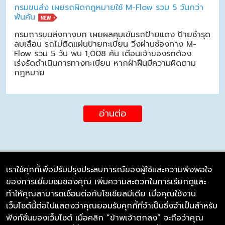
กรมขนส่ง เผยรถผิดกฎหมายใช้ M-Flow รวม 5 วันกว่า
พันคัน
กรมการขนส่งทางบก เผยผลคุมเข้มรถป้ายแดง ป้ายชำรุด
ลบเลือน รถไม่ติดแผ่นป้ายทะเบียน วิ่งผ่านช่องทาง M-
Flow รวม 5 วัน พบ 1,008 คัน เตือนเจ้าของรถต้อง
เร่งรัดดำเนินการทางทะเบียน หากฝ่าฝืนมีความผิดตาม
กฎหมาย
อ่านต่อ
เราใช้คุกกี้เพื่อปรับปรุงประสบการณ์ของผู้ใช้และความพึงพอใจ
ของการเยี่ยมชมของคุณ เพิ่มความสะดวกในการเรียกดูและ
บริษัท ซิมลิงค์ จำกัด
ทำให้คุณสามารถเชื่อมต่อกับโซเชียลมีเดีย เมื่อคุณใช้งาน
98/226 Bangrakyai-Baanmai Road,
เว็บไซต์นี้ต่อไปแสดงว่าคุณยอมรับคุกกี้ที่จำเป็นซึ่งจำเป็นสำหรับ
Bangyai, Nonthaburi 11140
ฟังก์ชั่นของเว็บไซต์ เมื่อคลิก “ข้าพเจ้าตกลง” จะถือว่าคุณ