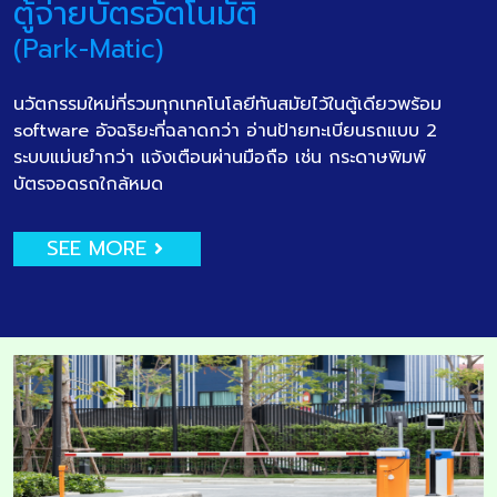
ตู้จ่ายบัตรอัตโนมัติ
(Park-Matic)
นวัตกรรมใหม่ที่รวมทุกเทคโนโลยีทันสมัยไว้ในตู้เดียวพร้อม
software อัจฉริยะที่ฉลาดกว่า อ่านป้ายทะเบียนรถแบบ 2
ระบบแม่นยำกว่า แจ้งเตือนผ่านมือถือ เช่น กระดาษพิมพ์
บัตรจอดรถใกล้หมด
SEE MORE