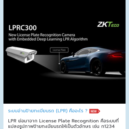
ระบบอ่านป้ายทะเบียนรถ (LPR) คืออะไร ?
LPR ย่อมาจาก License Plate Recognition คือระบบที่
แปลงรูปภาพป้ายทะเบียนรถให้เป็นตัวอักษร เช่น ก1234