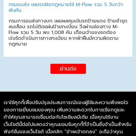
กรมขนส่ง เผยรถผิดกฎหมายใช้ M-Flow รวม 5 วันกว่า
พันคัน
กรมการขนส่งทางบก เผยผลคุมเข้มรถป้ายแดง ป้ายชำรุด
ลบเลือน รถไม่ติดแผ่นป้ายทะเบียน วิ่งผ่านช่องทาง M-
Flow รวม 5 วัน พบ 1,008 คัน เตือนเจ้าของรถต้อง
เร่งรัดดำเนินการทางทะเบียน หากฝ่าฝืนมีความผิดตาม
กฎหมาย
อ่านต่อ
เราใช้คุกกี้เพื่อปรับปรุงประสบการณ์ของผู้ใช้และความพึงพอใจ
ของการเยี่ยมชมของคุณ เพิ่มความสะดวกในการเรียกดูและ
บริษัท ซิมลิงค์ จำกัด
ทำให้คุณสามารถเชื่อมต่อกับโซเชียลมีเดีย เมื่อคุณใช้งาน
98/226 Bangrakyai-Baanmai Road,
เว็บไซต์นี้ต่อไปแสดงว่าคุณยอมรับคุกกี้ที่จำเป็นซึ่งจำเป็นสำหรับ
Bangyai, Nonthaburi 11140
ฟังก์ชั่นของเว็บไซต์ เมื่อคลิก “ข้าพเจ้าตกลง” จะถือว่าคุณ