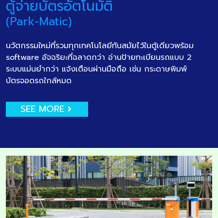
ตู้จ่ายบัตรอัตโนมัติ
(Park-Matic)
นวัตกรรมใหม่ที่รวมทุกเทคโนโลยีทันสมัยไว้ในตู้เดียวพร้อม
software อัจฉริยะที่ฉลาดกว่า อ่านป้ายทะเบียนรถแบบ 2
ระบบแม่นยำกว่า แจ้งเตือนผ่านมือถือ เช่น กระดาษพิมพ์
บัตรจอดรถใกล้หมด
SEE MORE