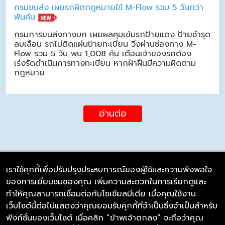
กรมขนส่ง เผยรถผิดกฎหมายใช้ M-Flow รวม 5 วันกว่า
พันคัน
กรมการขนส่งทางบก เผยผลคุมเข้มรถป้ายแดง ป้ายชำรุด
ลบเลือน รถไม่ติดแผ่นป้ายทะเบียน วิ่งผ่านช่องทาง M-
Flow รวม 5 วัน พบ 1,008 คัน เตือนเจ้าของรถต้อง
เร่งรัดดำเนินการทางทะเบียน หากฝ่าฝืนมีความผิดตาม
กฎหมาย
อ่านต่อ
เราใช้คุกกี้เพื่อปรับปรุงประสบการณ์ของผู้ใช้และความพึงพอใจ
ของการเยี่ยมชมของคุณ เพิ่มความสะดวกในการเรียกดูและ
บริษัท ซิมลิงค์ จำกัด
ทำให้คุณสามารถเชื่อมต่อกับโซเชียลมีเดีย เมื่อคุณใช้งาน
98/226 Bangrakyai-Baanmai Road,
เว็บไซต์นี้ต่อไปแสดงว่าคุณยอมรับคุกกี้ที่จำเป็นซึ่งจำเป็นสำหรับ
Bangyai, Nonthaburi 11140
ฟังก์ชั่นของเว็บไซต์ เมื่อคลิก “ข้าพเจ้าตกลง” จะถือว่าคุณ