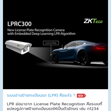
ระบบอ่านป้ายทะเบียนรถ (LPR) คืออะไร ?
LPR ย่อมาจาก License Plate Recognition คือระบบที่
แปลงรูปภาพป้ายทะเบียนรถให้เป็นตัวอักษร เช่น ก1234