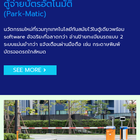
ตู้จ่ายบัตรอัตโนมัติ
(Park-Matic)
นวัตกรรมใหม่ที่รวมทุกเทคโนโลยีทันสมัยไว้ในตู้เดียวพร้อม
software อัจฉริยะที่ฉลาดกว่า อ่านป้ายทะเบียนรถแบบ 2
ระบบแม่นยำกว่า แจ้งเตือนผ่านมือถือ เช่น กระดาษพิมพ์
บัตรจอดรถใกล้หมด
SEE MORE